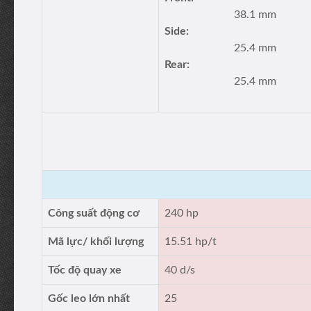
38.1 mm
Side:
25.4 mm
Rear:
25.4 mm
Công suất động cơ
240 hp
Mã lực/ khối lượng
15.51 hp/t
Tốc độ quay xe
40 d/s
Gốc leo lớn nhất
25