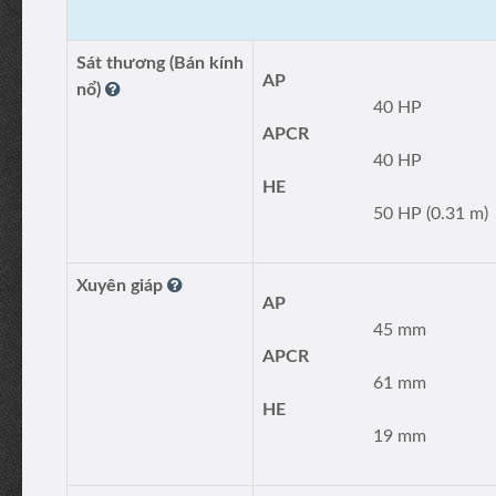
Sát thương (Bán kính
AP
nổ)
40 HP
APCR
40 HP
HE
50 HP (0.31 m)
Xuyên giáp
AP
45 mm
APCR
61 mm
HE
19 mm