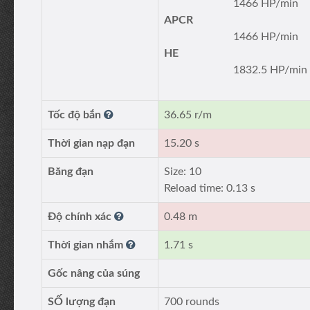
1466 HP/min
APCR
1466 HP/min
HE
1832.5 HP/min
Tốc độ bắn
36.65 r/m
Thời gian nạp đạn
15.20 s
Băng đạn
Size: 10
Reload time: 0.13 s
Độ chính xác
0.48 m
Thời gian nhắm
1.71 s
Gốc nâng của súng
SỐ lượng đạn
700 rounds