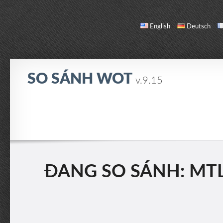
English
Deutsch
SO SÁNH WOT
v.9.15
SO SÁNH
DANH SÁCH XE
GIỚI THIỆU / LIÊN HỆ
ĐANG SO SÁNH: MTL