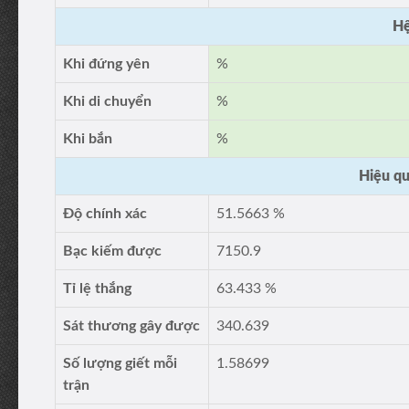
Hệ
Khi đứng yên
%
Khi di chuyển
%
Khi bắn
%
Hiệu qu
Độ chính xác
51.5663 %
Bạc kiếm được
7150.9
Tỉ lệ thắng
63.433 %
Sát thương gây được
340.639
Số lượng giết mỗi
1.58699
trận