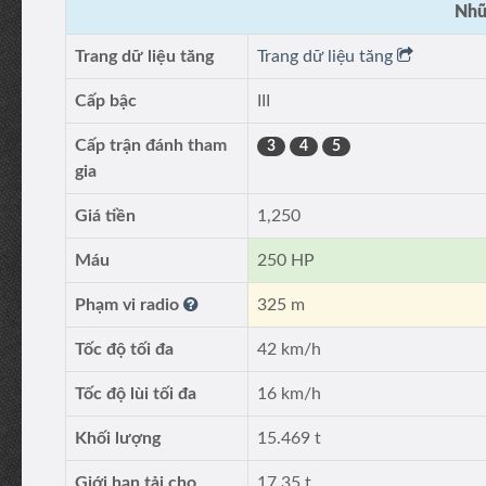
Nhữ
Trang dữ liệu tăng
Trang dữ liệu tăng
Cấp bậc
III
Cấp trận đánh tham
3
4
5
gia
Giá tiền
1,250
Máu
250 HP
Phạm vi radio
325 m
Tốc độ tối đa
42 km/h
Tốc độ lùi tối đa
16 km/h
Khối lượng
15.469 t
Giới hạn tải cho
17.35 t