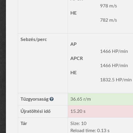
978 m/s
HE
782 m/s
Sebzés/perc
AP
1466 HP/min
APCR
1466 HP/min
HE
1832.5 HP/min
Tűzgyorsaság
36.65 r/m
Újratöltési idő
15.20 s
Tár
Size: 10
Reload time: 0.13 s