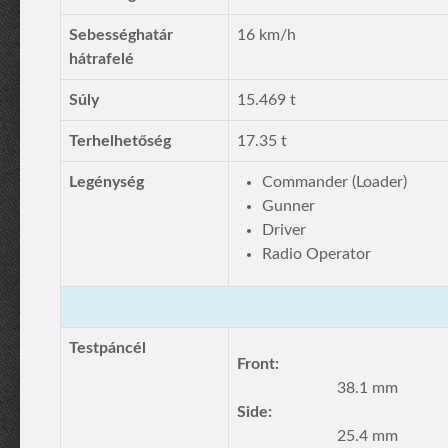
Sebességhatár
16 km/h
hátrafelé
Súly
15.469 t
Terhelhetőség
17.35 t
Legénység
Commander (Loader)
Gunner
Driver
Radio Operator
Testpáncél
Front:
38.1 mm
Side:
25.4 mm