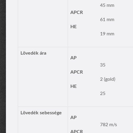
45 mm
APCR
61 mm
HE
19 mm
Lövedék ára
AP
35
APCR
2 (gold)
HE
25
Lövedék sebessége
AP
782 m/s
APCR