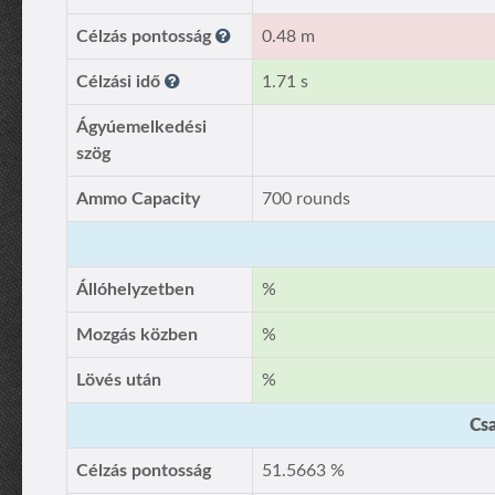
Célzás pontosság
0.48 m
Célzási idő
1.71 s
Ágyúemelkedési
szög
Ammo Capacity
700 rounds
Állóhelyzetben
%
Mozgás közben
%
Lövés után
%
Csa
Célzás pontosság
51.5663 %