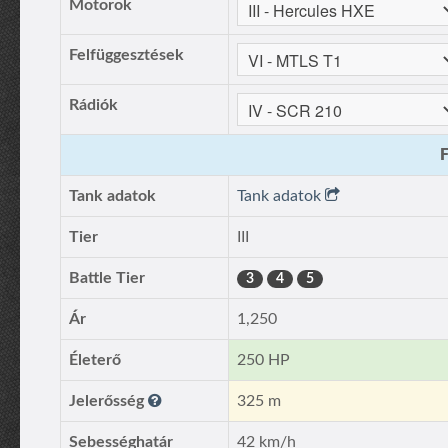
Motorok
Felfüggesztések
Rádiók
F
Tank adatok
Tank adatok
Tier
III
Battle Tier
3
4
5
Ár
1,250
Életerő
250 HP
Jelerősség
325 m
Sebességhatár
42 km/h