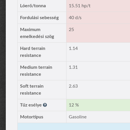
Lóerő/tonna
15.51 hp/t
Fordulási sebesség
40 d/s
Maximum
25
emelkedési szög
Hard terrain
1.14
resistance
Medium terrain
1.31
resistance
Soft terrain
2.63
resistance
Tűz esélye
12 %
Motortípus
Gasoline