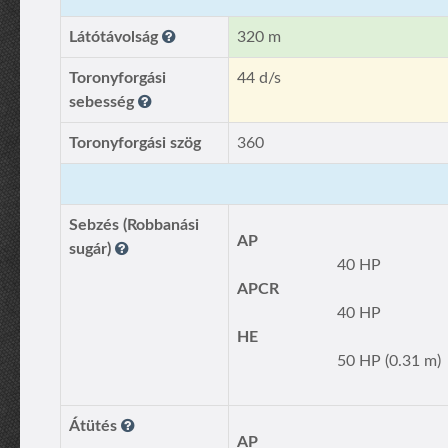
Látótávolság
320 m
Toronyforgási
44 d/s
sebesség
Toronyforgási szög
360
Sebzés (Robbanási
AP
sugár)
40 HP
APCR
40 HP
HE
50 HP (0.31 m)
Átütés
AP