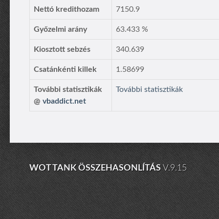
Nettó kredithozam
7150.9
Győzelmi arány
63.433 %
Kiosztott sebzés
340.639
Csatánkénti killek
1.58699
További statisztikák
További statisztikák
@
vbaddict.net
WOT TANK ÖSSZEHASONLÍTÁS
V.9.15