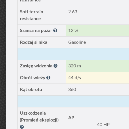
resistance
Soft terrain
2.63
resistance
Szansa na pożar
12 %
Rodzaj silnika
Gasoline
Zasięg widzenia
320 m
Obrót wieży
44 d/s
Kąt obrotu
360
Uszkodzenia
AP
(Promień eksplozji)
40 HP