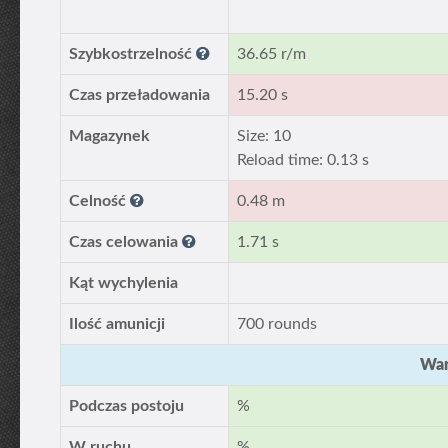
Szybkostrzelność
36.65 r/m
Czas przeładowania
15.20 s
Magazynek
Size: 10
Reload time: 0.13 s
Celność
0.48 m
Czas celowania
1.71 s
Kąt wychylenia
Ilość amunicji
700 rounds
War
Podczas postoju
%
W ruchu
%