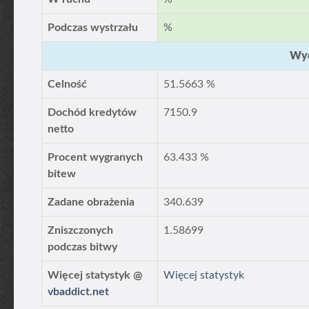
Podczas wystrzału
%
Wyd
Celność
51.5663 %
Dochód kredytów
7150.9
netto
Procent wygranych
63.433 %
bitew
Zadane obrażenia
340.639
Zniszczonych
1.58699
podczas bitwy
Więcej statystyk @
Więcej statystyk
vbaddict.net