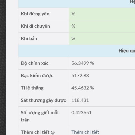
Hệ
Khi đứng yên
%
Khi di chuyển
%
Khi bắn
%
Hiệu qu
Độ chính xác
56.3499 %
Bạc kiếm được
5172.83
Tỉ lệ thắng
45.4632 %
Sát thương gây được
118.431
Số lượng giết mỗi
0.423651
trận
Thêm chi tiết @
Thêm chi tiết