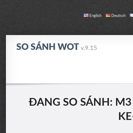
English
Deutsch
SO SÁNH WOT
v.9.15
SO SÁNH
DANH SÁCH XE
GIỚI THIỆU / LIÊN HỆ
ĐANG SO SÁNH: M3
KE