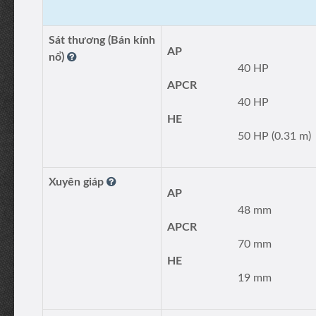
Sát thương (Bán kính
AP
nổ)
40 HP
APCR
40 HP
HE
50 HP (0.31 m)
Xuyên giáp
AP
48 mm
APCR
70 mm
HE
19 mm