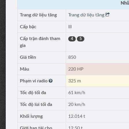
Nhữ
Trang dữ liệu tăng
Trang dữ liệu tăng
Cấp bậc
III
Cấp trận đánh tham
4
5
gia
Giá tiền
850
Máu
220 HP
Phạm vi radio
325 m
Tốc độ tối đa
61 km/h
Tốc độ lùi tối đa
20 km/h
Khối lượng
12.014 t
Giới hạn tải cho
12.50 t