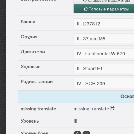
Стоковые параметры
Топовые параметры
Башни
Орудия
Двигатели
Ходовые
Радиостанции
Основ
missing translate
missing translate
Уровень
III
Уровни боёв
4
5