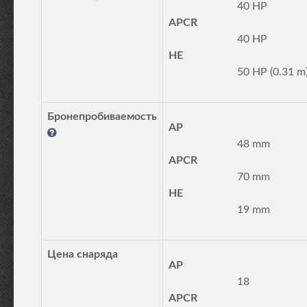
40 HP
APCR
40 HP
HE
50 HP (0.31 m
Бронепробиваемость
AP
48 mm
APCR
70 mm
HE
19 mm
Цена снаряда
AP
18
APCR