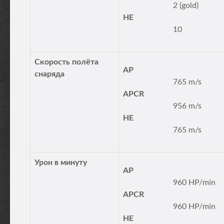
2 (gold)
HE
10
Скорость полёта
AP
снаряда
765 m/s
APCR
956 m/s
HE
765 m/s
Урон в минуту
AP
960 HP/min
APCR
960 HP/min
HE