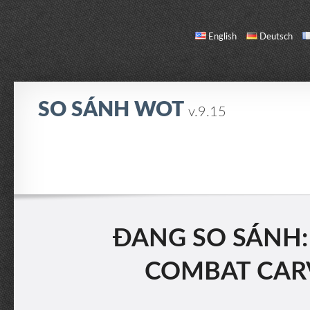
English
Deutsch
SO SÁNH WOT
v.9.15
SO SÁNH
DANH SÁCH XE
GIỚI THIỆU / LIÊN HỆ
ĐANG SO SÁNH:
COMBAT CAR