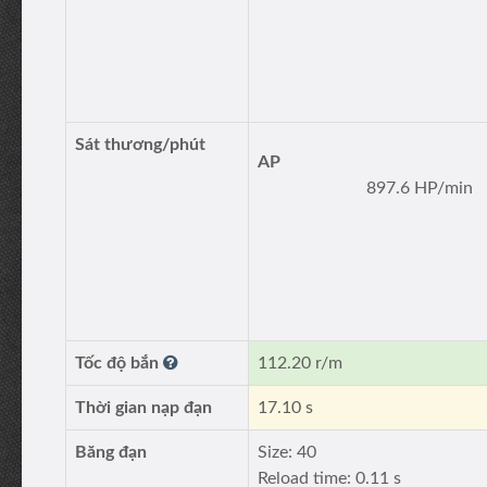
Sát thương/phút
AP
897.6 HP/min
Tốc độ bắn
112.20 r/m
Thời gian nạp đạn
17.10 s
Băng đạn
Size: 40
Reload time: 0.11 s