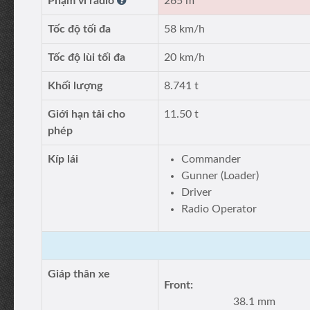
Phạm vi radio
265 m
Tốc độ tối đa
58 km/h
Tốc độ lùi tối đa
20 km/h
Khối lượng
8.741 t
Giới hạn tải cho
11.50 t
phép
Kíp lái
Commander
Gunner (Loader)
Driver
Radio Operator
Giáp thân xe
Front:
38.1 mm