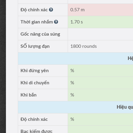
Độ chính xác
0.57 m
Thời gian nhắm
1.70 s
Gốc nâng của súng
SỐ lượng đạn
1800 rounds
Hệ
Khi đứng yên
%
Khi di chuyển
%
Khi bắn
%
Hiệu qu
Độ chính xác
%
Bạc kiếm được