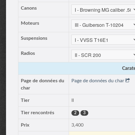
Canons
Moteurs
Suspensions
Radios
Carate
Page de données du
Page de données du char
char
Tier
II
Tier rencontrés
2
3
Prix
3,400