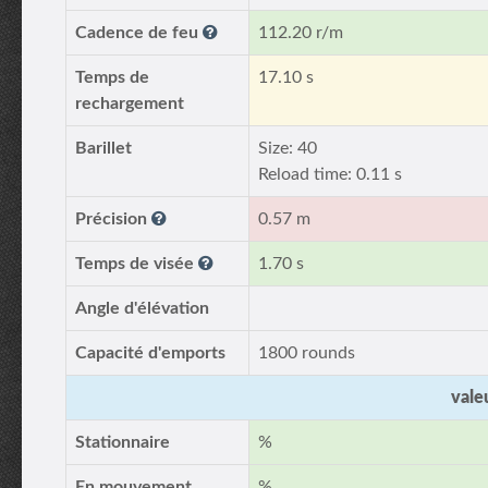
Cadence de feu
112.20 r/m
Temps de
17.10 s
rechargement
Barillet
Size: 40
Reload time: 0.11 s
Précision
0.57 m
Temps de visée
1.70 s
Angle d'élévation
Capacité d'emports
1800 rounds
vale
Stationnaire
%
En mouvement
%