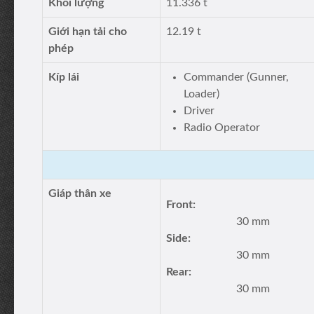
Khối lượng
11.336 t
Giới hạn tải cho
12.19 t
phép
Kíp lái
Commander (Gunner,
Loader)
Driver
Radio Operator
Giáp thân xe
Front:
30 mm
Side:
30 mm
Rear:
30 mm