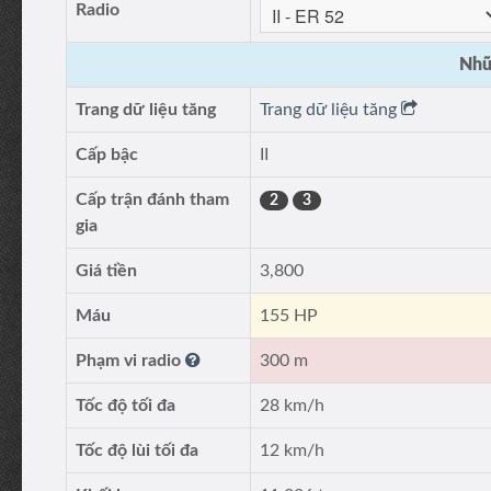
Radio
Nhữ
Trang dữ liệu tăng
Trang dữ liệu tăng
Cấp bậc
II
Cấp trận đánh tham
2
3
gia
Giá tiền
3,800
Máu
155 HP
Phạm vi radio
300 m
Tốc độ tối đa
28 km/h
Tốc độ lùi tối đa
12 km/h