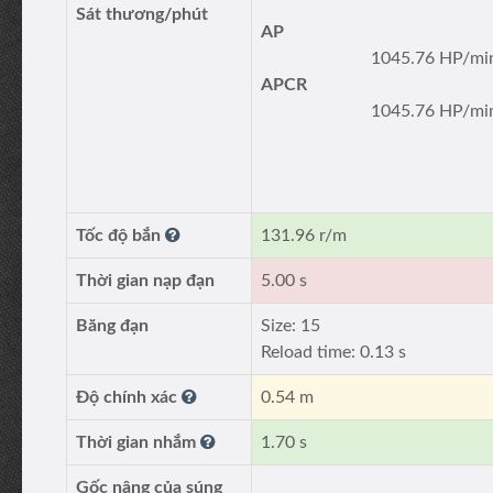
Sát thương/phút
AP
1045.76 HP/mi
APCR
1045.76 HP/mi
Tốc độ bắn
131.96 r/m
Thời gian nạp đạn
5.00 s
Băng đạn
Size: 15
Reload time: 0.13 s
Độ chính xác
0.54 m
Thời gian nhắm
1.70 s
Gốc nâng của súng