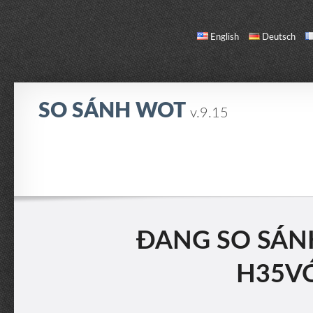
English
Deutsch
SO SÁNH WOT
v.9.15
SO SÁNH
DANH SÁCH XE
GIỚI THIỆU / LIÊN HỆ
ĐANG SO SÁN
H35V