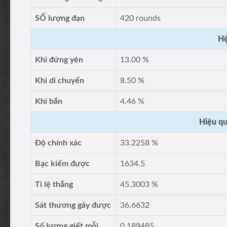
SỐ lượng đạn
420 rounds
Hệ
Khi đứng yên
13.00 %
Khi di chuyển
8.50 %
Khi bắn
4.46 %
Hiệu qu
Độ chính xác
33.2258 %
Bạc kiếm được
1634.5
Tỉ lệ thắng
45.3003 %
Sát thương gây được
36.6632
Số lượng giết mỗi
0.189485