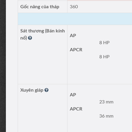
Gốc nâng của tháp
360
Sát thương (Bán kính
AP
nổ)
8 HP
APCR
8 HP
Xuyên giáp
AP
23 mm
APCR
36 mm