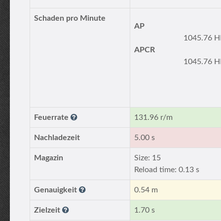
Schaden pro Minute
AP
1045.76 H
APCR
1045.76 H
Feuerrate
131.96 r/m
Nachladezeit
5.00 s
Magazin
Size: 15
Reload time: 0.13 s
Genauigkeit
0.54 m
Zielzeit
1.70 s