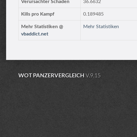
Verursachter Schaden
36.6632
Kills pro Kampf
0.189485
Mehr Statistiken @
Mehr Statistiken
vbaddict.net
WOT PANZERVERGLEICH
V.9.15