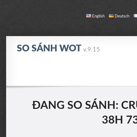
English
Deutsch
SO SÁNH WOT
v.9.15
SO SÁNH
DANH SÁCH XE
GIỚI THIỆU / LIÊN HỆ
ĐANG SO SÁNH: CRU
38H 73