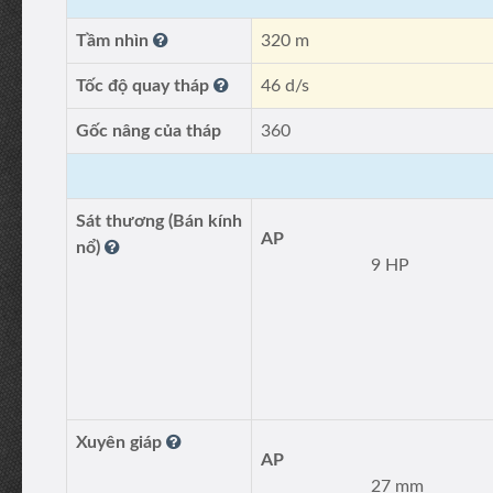
Tầm nhìn
320 m
Tốc độ quay tháp
46 d/s
Gốc nâng của tháp
360
Sát thương (Bán kính
AP
nổ)
9 HP
Xuyên giáp
AP
27 mm