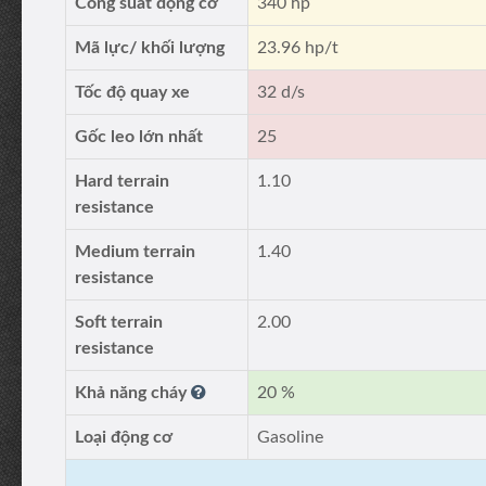
Công suất động cơ
340 hp
Mã lực/ khối lượng
23.96 hp/t
Tốc độ quay xe
32 d/s
Gốc leo lớn nhất
25
Hard terrain
1.10
resistance
Medium terrain
1.40
resistance
Soft terrain
2.00
resistance
Khả năng cháy
20 %
Loại động cơ
Gasoline