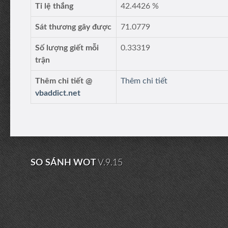
Tỉ lệ thắng
42.4426 %
Sát thương gây được
71.0779
Số lượng giết mỗi
0.33319
trận
Thêm chi tiết @
Thêm chi tiết
vbaddict.net
SO SÁNH WOT
V.9.15