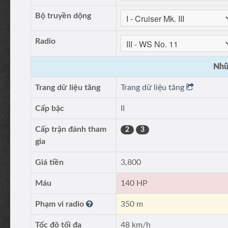
Bộ truyền dộng
Radio
Nhữ
Trang dữ liệu tăng
Trang dữ liệu tăng
Cấp bậc
II
Cấp trận đánh tham
2
3
gia
Giá tiền
3,800
Máu
140 HP
Phạm vi radio
350 m
Tốc độ tối đa
48 km/h