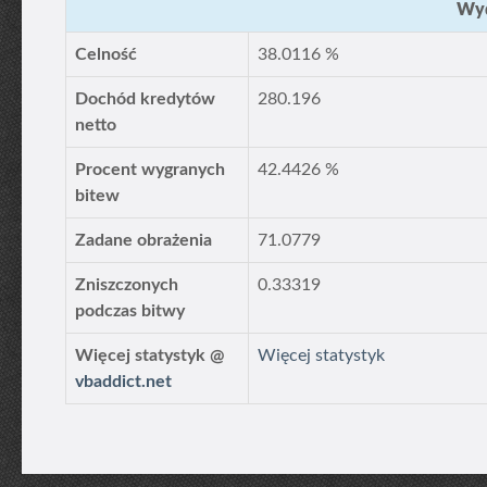
Wyd
Celność
38.0116 %
Dochód kredytów
280.196
netto
Procent wygranych
42.4426 %
bitew
Zadane obrażenia
71.0779
Zniszczonych
0.33319
podczas bitwy
Więcej statystyk @
Więcej statystyk
vbaddict.net