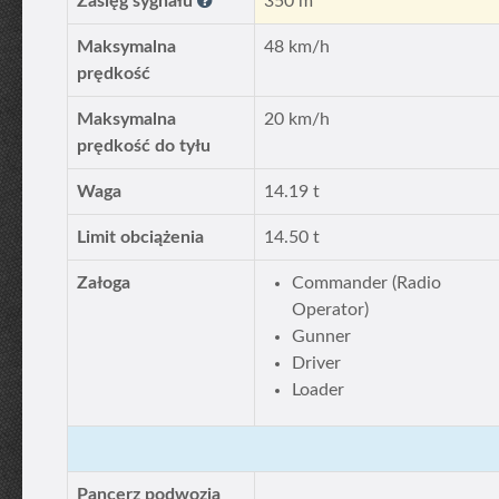
Zasięg sygnału
350 m
Maksymalna
48 km/h
prędkość
Maksymalna
20 km/h
prędkość do tyłu
Waga
14.19 t
Limit obciążenia
14.50 t
Załoga
Commander (Radio
Operator)
Gunner
Driver
Loader
Pancerz podwozia