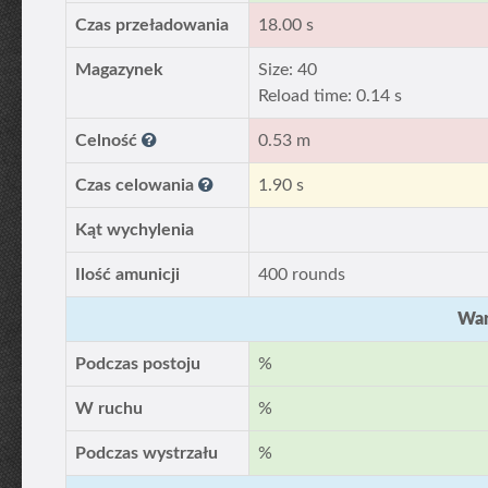
Czas przeładowania
18.00 s
Magazynek
Size: 40
Reload time: 0.14 s
Celność
0.53 m
Czas celowania
1.90 s
Kąt wychylenia
Ilość amunicji
400 rounds
War
Podczas postoju
%
W ruchu
%
Podczas wystrzału
%