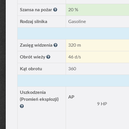
Szansa na pożar
20 %
Rodzaj silnika
Gasoline
Zasięg widzenia
320 m
Obrót wieży
46 d/s
Kąt obrotu
360
Uszkodzenia
AP
(Promień eksplozji)
9 HP