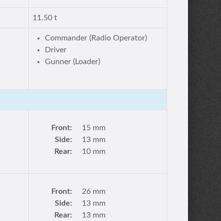
11.50 t
Commander (Radio Operator)
Driver
Gunner (Loader)
Front:
15 mm
Side:
13 mm
Rear:
10 mm
Front:
26 mm
Side:
13 mm
Rear:
13 mm