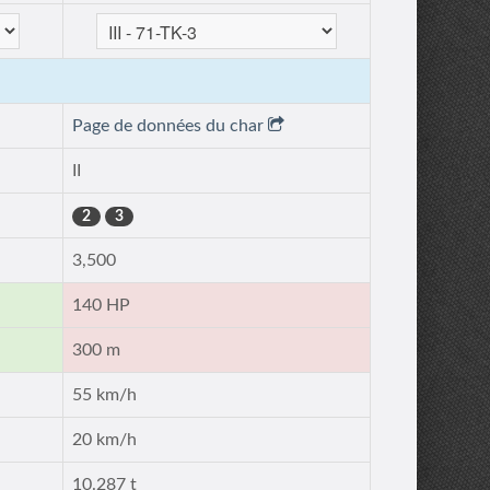
Page de données du char
II
2
3
3,500
140 HP
300 m
55 km/h
20 km/h
10.287 t