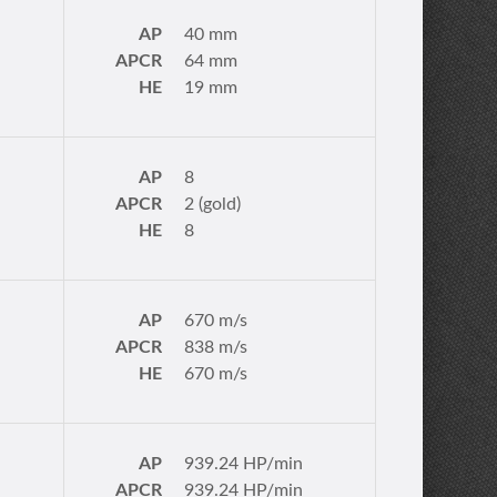
AP
40 mm
APCR
64 mm
HE
19 mm
AP
8
APCR
2 (gold)
HE
8
AP
670 m/s
APCR
838 m/s
HE
670 m/s
AP
939.24 HP/min
APCR
939.24 HP/min