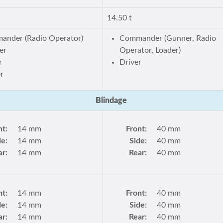
14.50 t
ander (Radio Operator)
Commander (Gunner, Radio
er
Operator, Loader)
r
Driver
r
Blindage
nt:
14 mm
Front:
40 mm
de:
14 mm
Side:
40 mm
ar:
14 mm
Rear:
40 mm
nt:
14 mm
Front:
40 mm
de:
14 mm
Side:
40 mm
ar:
14 mm
Rear:
40 mm