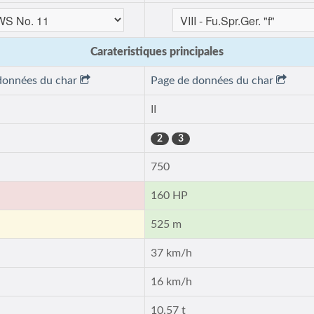
Carateristiques principales
données du char
Page de données du char
II
2
3
750
160 HP
525 m
37 km/h
16 km/h
10.57 t