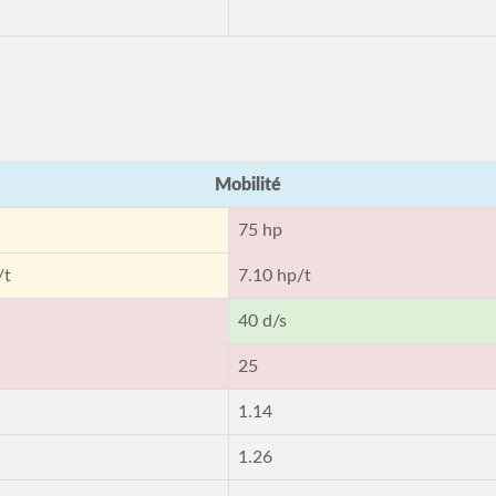
Mobilité
75 hp
/t
7.10 hp/t
40 d/s
25
1.14
1.26