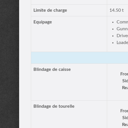
Limite de charge
14.50 t
Equipage
Comm
Gunn
Drive
Loade
Blindage de caisse
Fro
Si
Re
Blindage de tourelle
Fro
Si
Re