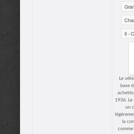
Le véhi
base d
achetés
1936. Le
un c
légèremen
la co
comme u