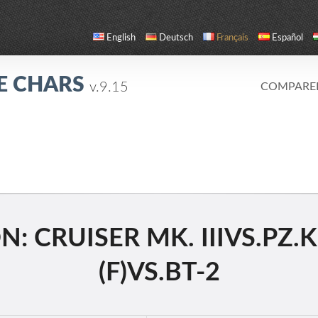
English
Deutsch
Français
Español
E CHARS
v.9.15
COMPARE
 CRUISER MK. IIIVS.PZ.
(F)VS.BT-2