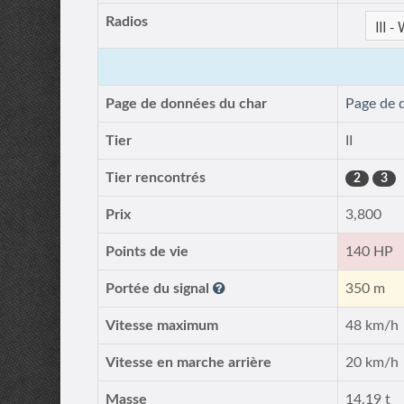
Radios
Page de données du char
Page de 
Tier
II
Tier rencontrés
2
3
Prix
3,800
Points de vie
140 HP
Portée du signal
350 m
Vitesse maximum
48 km/h
Vitesse en marche arrière
20 km/h
Masse
14.19 t