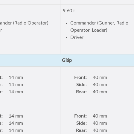
9.60 t
nder (Radio Operator)
Commander (Gunner, Radio
r
Operator, Loader)
Driver
r
Giáp
t:
14 mm
Front:
40 mm
e:
14 mm
Side:
40 mm
r:
14 mm
Rear:
40 mm
t:
14 mm
Front:
40 mm
e:
14 mm
Side:
40 mm
r:
14 mm
Rear:
40 mm