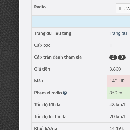
Radio
Trang dữ liệu tăng
Trang dữ 
Cấp bậc
II
Cấp trận đánh tham gia
2
3
Giá tiền
3,800
Máu
140 HP
Phạm vi radio
350 m
Tốc độ tối đa
48 km/h
Tốc độ lùi tối đa
20 km/h
Khối lượng
14.19 t