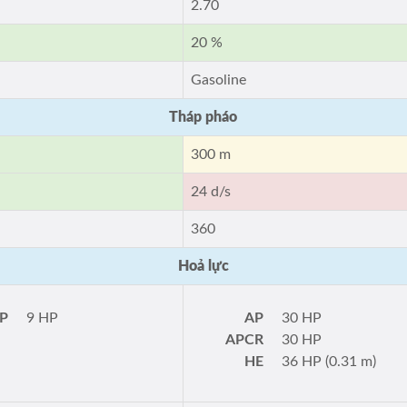
2.70
20 %
Gasoline
Tháp pháo
300 m
24 d/s
360
Hoả lực
P
9 HP
AP
30 HP
APCR
30 HP
HE
36 HP (0.31 m)