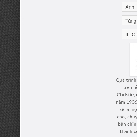
Quá trình
trên 
Christie
năm 1936.
sẽ là m
cao, chuy
bản chỉn
thành c