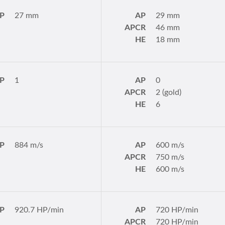
P
27 mm
AP
29 mm
APCR
46 mm
HE
18 mm
P
1
AP
0
APCR
2 (gold)
HE
6
P
884 m/s
AP
600 m/s
APCR
750 m/s
HE
600 m/s
P
920.7 HP/min
AP
720 HP/min
APCR
720 HP/min