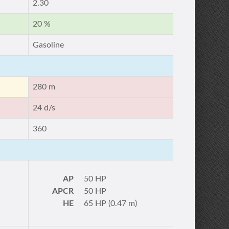
2.30
20 %
Gasoline
280 m
24 d/s
360
AP
50 HP
APCR
50 HP
HE
65 HP (0.47 m)