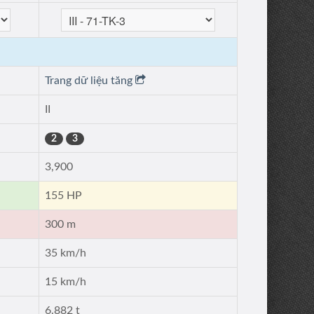
Trang dữ liệu tăng
II
2
3
3,900
155 HP
300 m
35 km/h
15 km/h
6.882 t