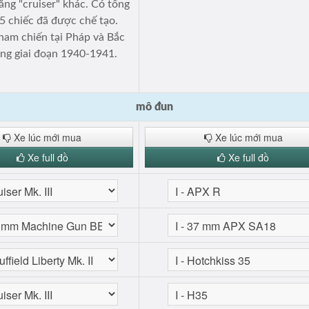
ăng "cruiser" khác. Có tổng
5 chiếc đã được chế tạo.
ham chiến tại Pháp và Bắc
ong giai đoạn 1940-1941.
mô đun
Xe lúc mới mua
Xe lúc mới mua
Xe full đồ
Xe full đồ