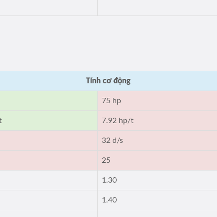
Tính cơ động
75 hp
t
7.92 hp/t
32 d/s
25
1.30
1.40