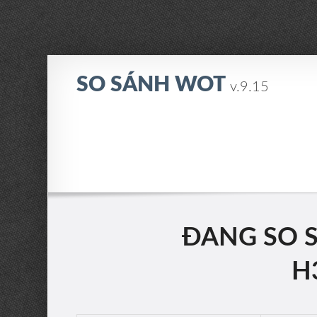
SO SÁNH WOT
v.9.15
ĐANG SO S
H