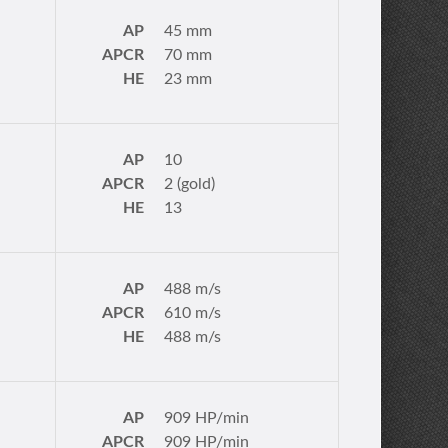
AP
45 mm
APCR
70 mm
HE
23 mm
AP
10
APCR
2 (gold)
HE
13
AP
488 m/s
APCR
610 m/s
HE
488 m/s
AP
909 HP/min
APCR
909 HP/min