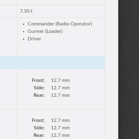
7.50 t
Commander (Radio Operator)
Gunner (Loader)
Driver
Front:
12.7 mm
Side:
12.7 mm
Rear:
12.7 mm
Front:
12.7 mm
Side:
12.7 mm
Rear:
12.7 mm