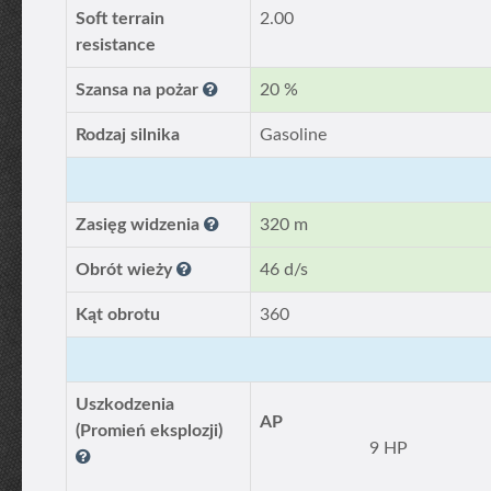
Soft terrain
2.00
resistance
Szansa na pożar
20 %
Rodzaj silnika
Gasoline
Zasięg widzenia
320 m
Obrót wieży
46 d/s
Kąt obrotu
360
Uszkodzenia
AP
(Promień eksplozji)
9 HP