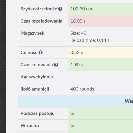
Szybkostrzelność
102.30 r/m
Czas przeładowania
18.00 s
Magazynek
Size: 40
Reload time: 0.14 s
Celność
0.53 m
Czas celowania
1.90 s
Kąt wychylenia
Ilość amunicji
400 rounds
War
Podczas postoju
%
W ruchu
%