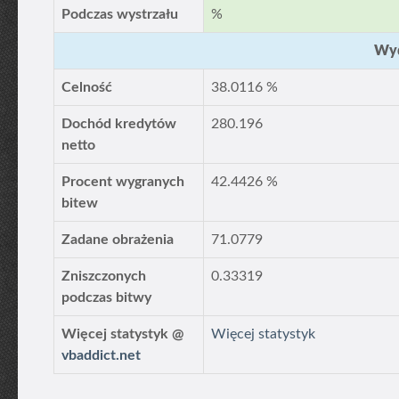
Podczas wystrzału
%
Wyd
Celność
38.0116 %
Dochód kredytów
280.196
netto
Procent wygranych
42.4426 %
bitew
Zadane obrażenia
71.0779
Zniszczonych
0.33319
podczas bitwy
Więcej statystyk @
Więcej statystyk
vbaddict.net