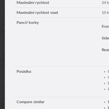
Maximální rychlost
24 
Maximální rychlost vzad
10 
Pancíř korby
Fron
Side
Rear
Posádka
Compare similar