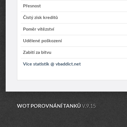
Přesnost
Čistý zisk kreditů
Poměr vítězství
Udělené poškození
Zabití za bitvu
Více statistik @ vbaddict.net
WOT POROVNÁNÍ TANKŮ
V.9.15