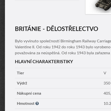
BRITÁNIE - DĚLOSTŘELECTVO
Bylo vyvinuto společností Birmingham Railway Carriag
Valentine II. Od roku 1942 do roku 1943 bylo vyrobeno c
považována za neúspěšná. Od roku 1943 byla zařazena j
HLAVNÍ CHARAKTERISTIKY
Tier
V
Výdrž
350
Nákupní cena
405
Hmotnost
10.2