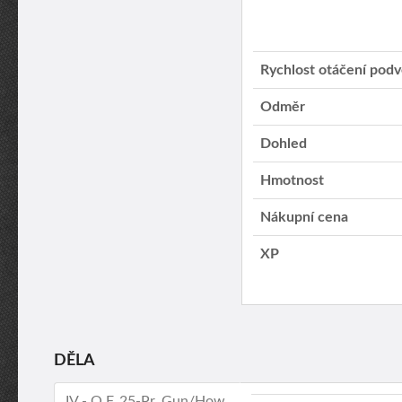
Rychlost otáčení pod
Odměr
Dohled
Hmotnost
Nákupní cena
XP
DĚLA
IV - Q.F. 25-Pr. Gun/How.