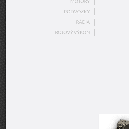
MOTORY
PODVOZKY
RÁDIA
BOJOVÝ VÝKON