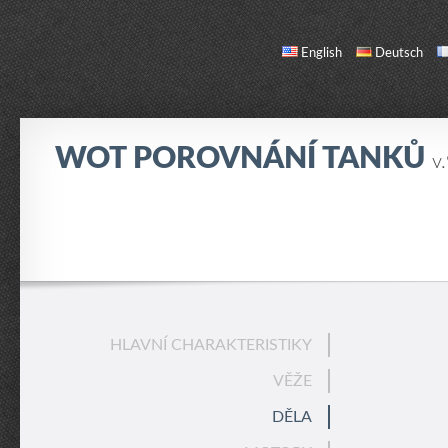
English
Deutsch
WOT POROVNÁNÍ TANKŮ
v
SROVNÁNÍ
SEZNAM TANKŮ
O NÁS / KONTAKT
HLAVNÍ CHARAKTERISTIKY
VĚŽE
DĚLA