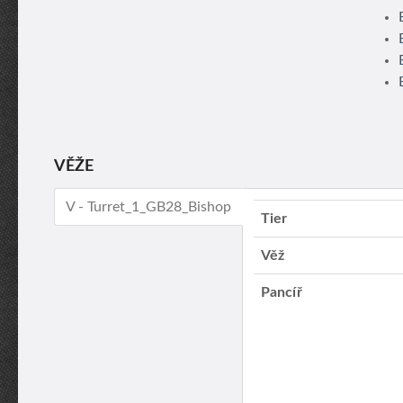
VĚŽE
V - Turret_1_GB28_Bishop
Tier
Věž
Pancíř