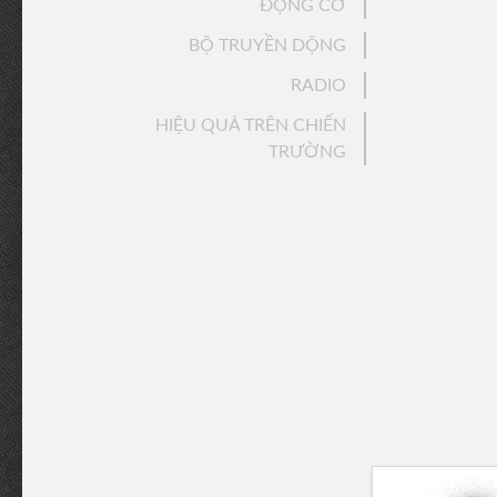
ĐỘNG CƠ
BỘ TRUYỀN DỘNG
RADIO
HIỆU QUẢ TRÊN CHIẾN
TRƯỜNG