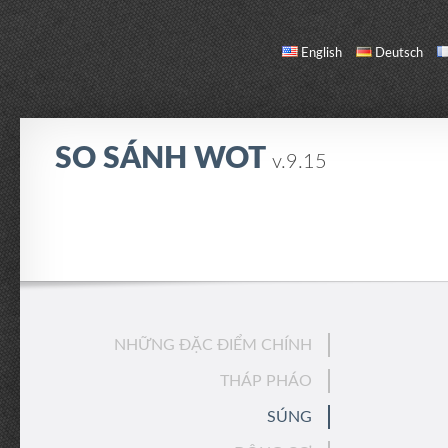
English
Deutsch
SO SÁNH WOT
v.9.15
SO SÁNH
DANH SÁCH XE
GIỚI THIỆU / LIÊN HỆ
NHỮNG ĐẶC ĐIỂM CHÍNH
THÁP PHÁO
SÚNG