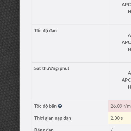
APC
H
Tốc độ đạn
A
APC
H
Sát thương/phút
A
APC
H
Tốc độ bắn
26.09 r/m
Thời gian nạp đạn
2.30 s
Băng đạn
/