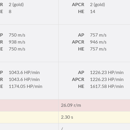
R
2 (gold)
APCR
2 (gold)
E
8
HE
14
P
750 m/s
AP
757 m/s
R
938 m/s
APCR
946 m/s
E
750 m/s
HE
757 m/s
P
1043.6 HP/min
AP
1226.23 HP/min
R
1043.6 HP/min
APCR
1226.23 HP/min
E
1174.05 HP/min
HE
1617.58 HP/min
26.09 r/m
2.30 s
/