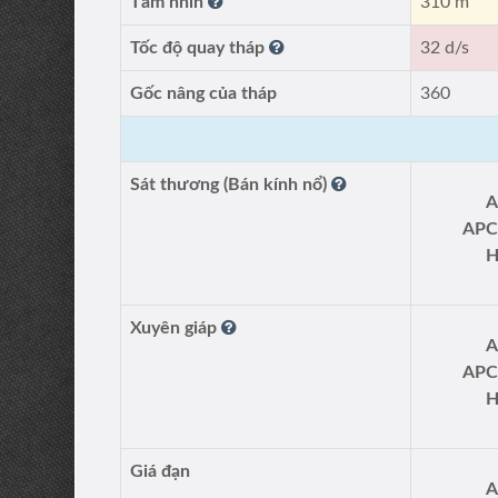
Tầm nhìn
310 m
Tốc độ quay tháp
32 d/s
Gốc nâng của tháp
360
Sát thương (Bán kính nổ)
A
APC
H
Xuyên giáp
A
APC
H
Giá đạn
A