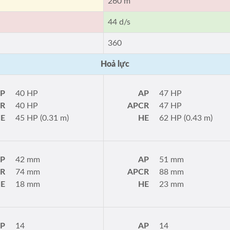
260 m
44 d/s
360
Hoả lực
P
40 HP
AP
47 HP
R
40 HP
APCR
47 HP
E
45 HP (0.31 m)
HE
62 HP (0.43 m)
P
42 mm
AP
51 mm
R
74 mm
APCR
88 mm
E
18 mm
HE
23 mm
P
14
AP
14