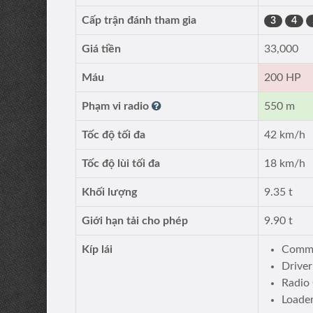
Cấp trận đánh tham gia
3
4
Giá tiền
33,000
Máu
200 HP
Phạm vi radio
550 m
Tốc độ tối đa
42 km/h
Tốc độ lùi tối đa
18 km/h
Khối lượng
9.35 t
Giới hạn tải cho phép
9.90 t
Kíp lái
Comma
Driver
Radio
Loade