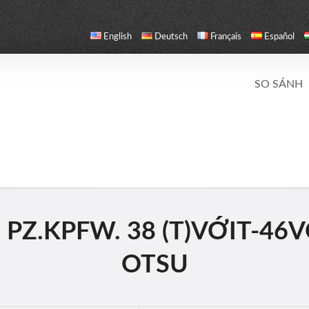
English
Deutsch
Français
Español
SO SÁNH
PZ.KPFW. 38 (T)VỚIT-46V
OTSU