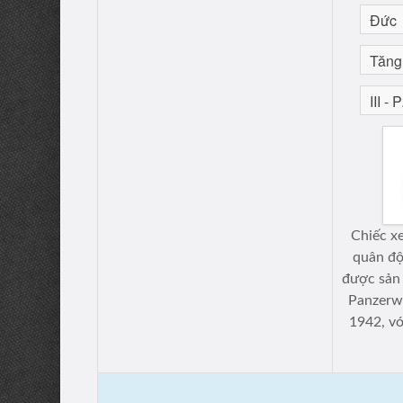
Chiếc x
quân độ
được sản 
Panzerw
1942, vớ