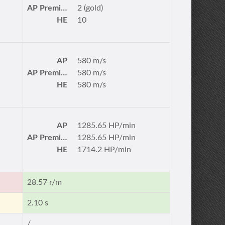
AP Premium
2 (gold)
HE
10
AP
580 m/s
AP Premium
580 m/s
HE
580 m/s
AP
1285.65 HP/min
AP Premium
1285.65 HP/min
HE
1714.2 HP/min
28.57 r/m
2.10 s
/