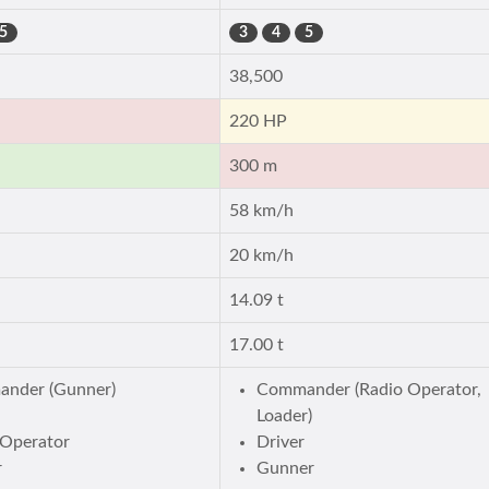
5
3
4
5
38,500
220 HP
300 m
58 km/h
20 km/h
14.09 t
17.00 t
nder (Gunner)
Commander (Radio Operator,
Loader)
 Operator
Driver
r
Gunner