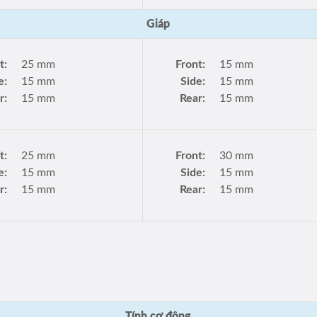
Giáp
t:
25 mm
Front:
15 mm
e:
15 mm
Side:
15 mm
r:
15 mm
Rear:
15 mm
t:
25 mm
Front:
30 mm
e:
15 mm
Side:
15 mm
r:
15 mm
Rear:
15 mm
Tính cơ động