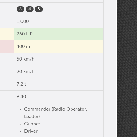
3
4
5
1,000
260 HP
400 m
50 km/h
20 km/h
7.2 t
9.40 t
Commander (Radio Operator,
Loader)
Gunner
Driver