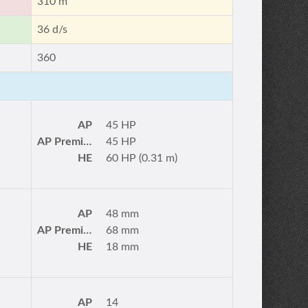
310 m
36 d/s
360
AP
45 HP
AP Premium
45 HP
HE
60 HP (0.31 m)
AP
48 mm
AP Premium
68 mm
HE
18 mm
AP
14