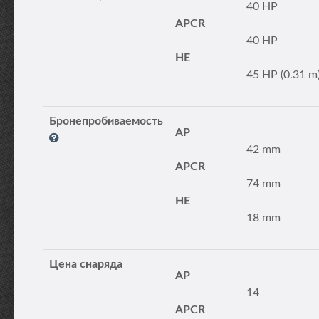
40 HP
APCR
40 HP
HE
45 HP (0.31 m
Бронепробиваемость
AP
42 mm
APCR
74 mm
HE
18 mm
Цена снаряда
AP
14
APCR