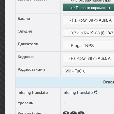
Стоковые параметры
Топовые параметры
Башни
Орудия
Двигатели
Ходовые
Радиостанции
Основ
missing translate
missing translate
Уровень
III
Уровни боёв
3
4
5