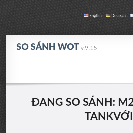
English
Deutsch
SO SÁNH WOT
v.9.15
SO SÁNH
DANH SÁCH XE
GIỚI THIỆU / LIÊN HỆ
ĐANG SO SÁNH: M2
TANKVỚIC