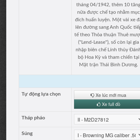
tháng 04/1942, thêm 10 tăn
nữa được chế tạo nhằm mục
đích huấn luyện. Một vài xe đ
lên đường sang Anh Quốc tiế
tế theo Thỏa thuận Thuê mư
("Lend-Lease"), số còn lại gia
nhập biên chế Lính thủy Đán
bộ Hoa Kỳ và tham chiến tại
Mặt trận Thái Bình Dương.
Tự động lựa chọn
Xe lúc mới mua
Xe full đồ
Tháp pháo
Súng