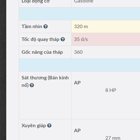
Loại động cơ
Gasoline
Tầm nhìn
320 m
Tốc độ quay tháp
35 d/s
Gốc nâng của tháp
360
Sát thương (Bán kính
AP
nổ)
8 HP
Xuyên giáp
AP
27 mm