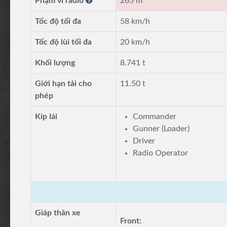
Phạm vi radio
265 m
Tốc độ tối đa
58 km/h
Tốc độ lùi tối đa
20 km/h
Khối lượng
8.741 t
Giới hạn tải cho
11.50 t
phép
Kíp lái
Commander
Gunner (Loader)
Driver
Radio Operator
Giáp thân xe
Front: