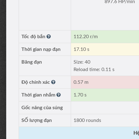
897.6 HP/min
Tốc độ bắn
112.20 r/m
Thời gian nạp đạn
17.10 s
Băng đạn
Size: 40
Reload time: 0.11 s
Độ chính xác
0.57 m
Thời gian nhắm
1.70 s
Gốc nâng của súng
SỐ lượng đạn
1800 rounds
Hệ