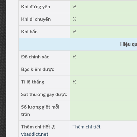
Khi đứng yên
%
Khi di chuyển
%
Khi bắn
%
Hiệu qu
Độ chính xác
%
Bạc kiếm được
Tỉ lệ thắng
%
Sát thương gây được
Số lượng giết mỗi
trận
Thêm chi tiết @
Thêm chi tiết
vbaddict.net