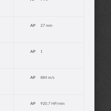
AP
27 mm
AP
1
AP
884 m/s
AP
920.7 HP/min