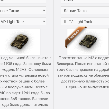
 над машиной была начата в
Прототип танка М2 с подв
е 1938 года. За основу была
Виккерса. После испытаний 
а модель М2А3. Основным
году был направлен на дора
ием стала установка новой
так как подвеска не обеспеч
ухместной башни с более
достаточную плавность хо
ым вооружением. Всего с
Серийно не выпускался
940 по март 1941 года было
щено 365 танков. В апреле
 года было дополнительно