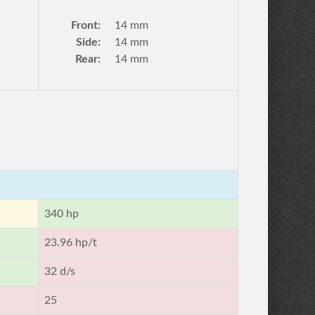
Front:
14 mm
Side:
14 mm
Rear:
14 mm
340 hp
23.96 hp/t
32 d/s
25