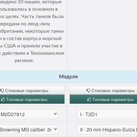
зведено 10 машин, которые
ользовались в основном в
х целях. Часть танков была
передана по ленд-лизу
обритании, некоторые танки
 в состав корпуса морской
ы США и приняли участие в
 действиях в Тихоокеанском
регионе.
Модули
Стоковые параметры
Стоковые параметры
Топовые параметры
Топовые параметры