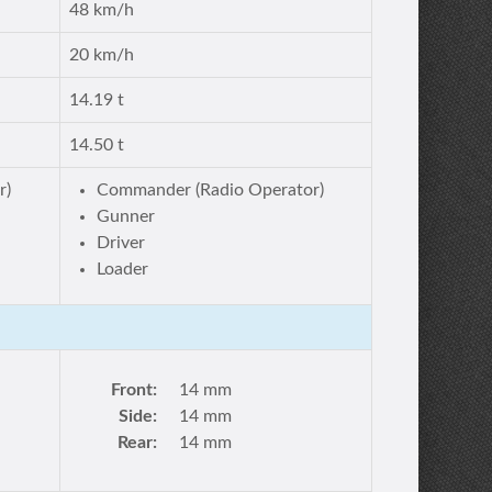
48 km/h
20 km/h
14.19 t
14.50 t
r)
Commander (Radio Operator)
Gunner
Driver
Loader
Front:
14 mm
Side:
14 mm
Rear:
14 mm