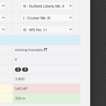
missing translate
II
2
3
3,800
140 HP
350 m