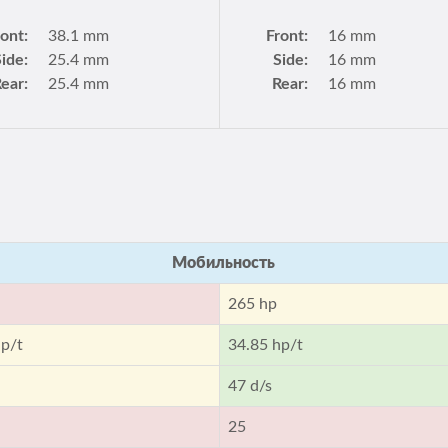
ront:
38.1 mm
Front:
16 mm
Side:
25.4 mm
Side:
16 mm
ear:
25.4 mm
Rear:
16 mm
Мобильность
265 hp
hp/t
34.85 hp/t
47 d/s
25