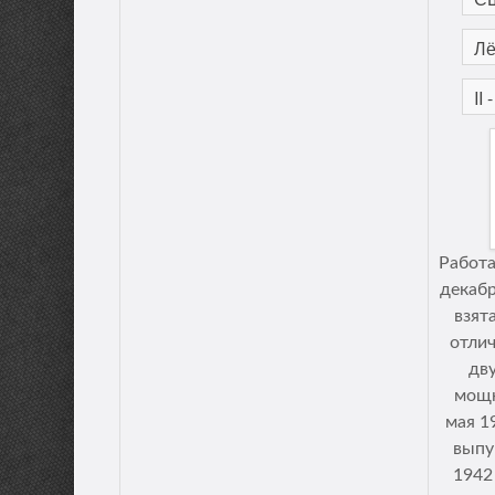
Работа
декабр
взят
отлич
дв
мощн
мая 1
выпу
1942