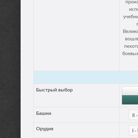
прои
исп
учебны
Велик
вошли
пехот
боевых
Быстрый выбор
Башни
Орудия