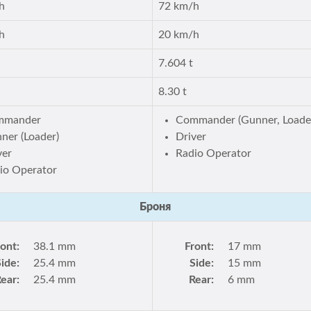
h
72 km/h
h
20 km/h
7.604 t
8.30 t
mmander
Commander (Gunner, Loade
ner (Loader)
Driver
ver
Radio Operator
io Operator
Броня
ront:
38.1 mm
Front:
17 mm
Side:
25.4 mm
Side:
15 mm
ear:
25.4 mm
Rear:
6 mm