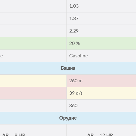
1.03
1.37
2.29
20 %
ne
Gasoline
Башня
260 m
39 d/s
360
Орудие
AP
8 HP
AP
12 HP