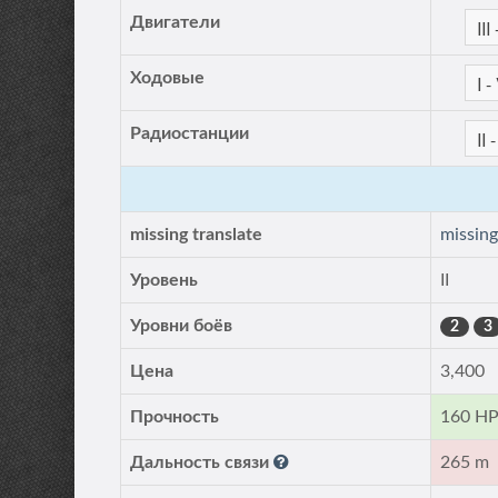
Двигатели
Ходовые
Радиостанции
missing translate
missing
Уровень
II
Уровни боёв
2
3
Цена
3,400
Прочность
160 H
Дальность связи
265 m