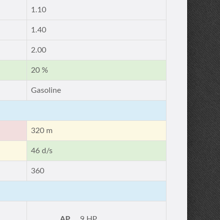
1.10
1.40
2.00
20 %
Gasoline
320 m
46 d/s
360
AP
9 HP