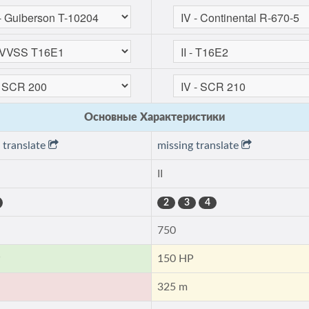
Основные Характеристики
 translate
missing translate
II
2
3
4
750
P
150 HP
325 m