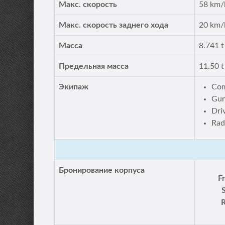
Макс. скорость
58 km/
Макс. скорость заднего хода
20 km/
Масса
8.741 t
Предельная масса
11.50 t
Экипаж
Co
Gun
Dri
Rad
Бронирование корпуса
F
R