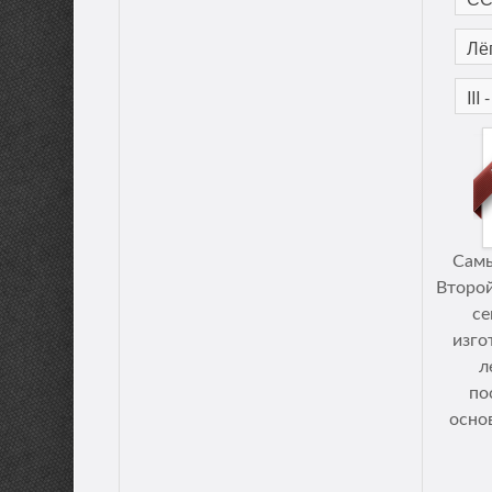
Самы
Второй
се
изго
л
по
осно