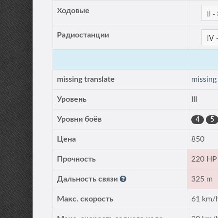
Ходовые
Радиостанции
missing translate
missing
Уровень
III
Уровни боёв
4
5
Цена
850
Прочность
220 HP
Дальность связи
325 m
Макс. скорость
61 km/