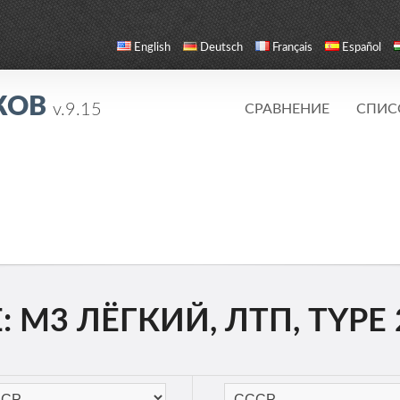
English
Deutsch
Français
Español
КОВ
v.9.15
СРАВНЕНИЕ
СПИС
 М3 ЛЁГКИЙ, ЛТП, TYPE 