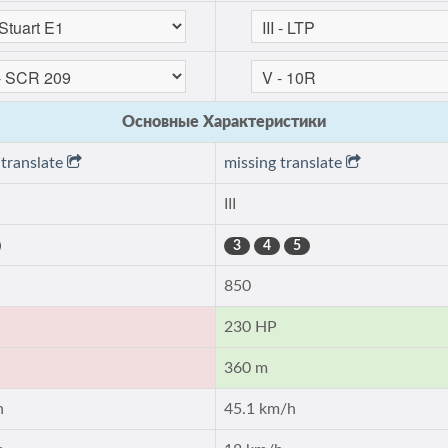
Основные Характеристики
 translate
missing translate
III
3
4
5
850
230 HP
360 m
h
45.1 km/h