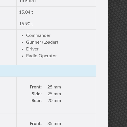
15 km/h
15.04 t
15.90 t
Commander
Gunner (Loader)
Driver
Radio Operator
Front:
25 mm
Side:
25 mm
Rear:
20 mm
Front:
35 mm