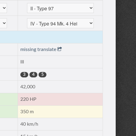
missing translate
III
3
4
5
42,000
220 HP
350 m
40 km/h