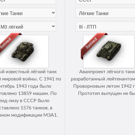
й известный лёгкий танк
Аванпроект лёгкого танк
 мировой войны. С 1941 по
разработанный лейтенантом 
нтябрь 1943 года было
Проворновым летом 1942 г
товлено 13859 машин. По
Прототип выпущен не бы
енд-лизу в СССР было
ставлено 1576 танков, в
вном модификации М3А1.