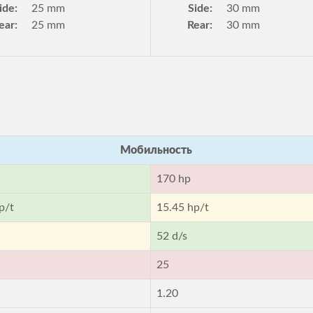
ide:
25 mm
Side:
30 mm
ear:
25 mm
Rear:
30 mm
Мобильность
170 hp
p/t
15.45 hp/t
52 d/s
25
1.20