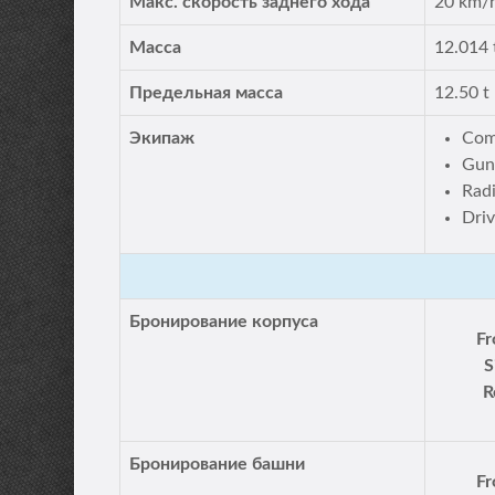
Макс. скорость заднего хода
20 km/
Масса
12.014 
Предельная масса
12.50 t
Экипаж
Com
Gun
Rad
Driv
Бронирование корпуса
Fr
S
R
Бронирование башни
Fr