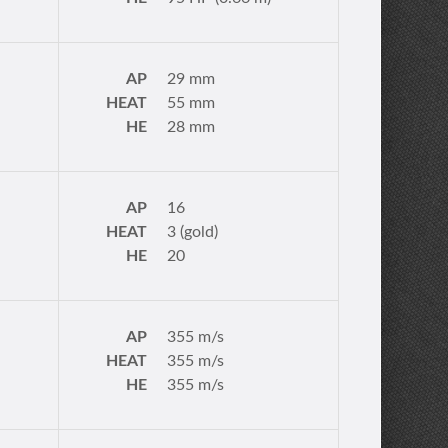
AP
29 mm
HEAT
55 mm
HE
28 mm
AP
16
HEAT
3 (gold)
HE
20
AP
355 m/s
HEAT
355 m/s
HE
355 m/s