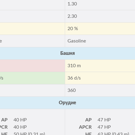
1.30
2.30
20 %
e
Gasoline
Башня
310 m
/s
36 d/s
360
Орудие
AP
40 HP
AP
47 HP
PCR
40 HP
APCR
47 HP
HE
50 HP (0.31 m)
HE
62 HP (0.43 m)