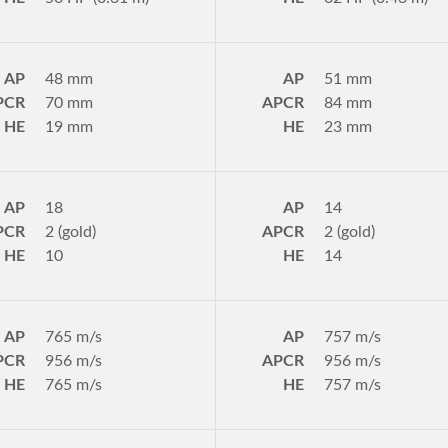
AP
48 mm
AP
51 mm
PCR
70 mm
APCR
84 mm
HE
19 mm
HE
23 mm
AP
18
AP
14
PCR
2 (gold)
APCR
2 (gold)
HE
10
HE
14
AP
765 m/s
AP
757 m/s
PCR
956 m/s
APCR
956 m/s
HE
765 m/s
HE
757 m/s