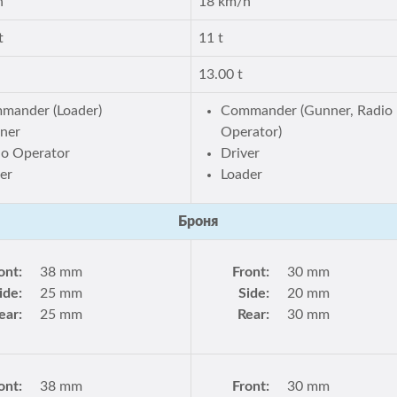
h
18 km/h
t
11 t
13.00 t
mander (Loader)
Commander (Gunner, Radio
ner
Operator)
io Operator
Driver
er
Loader
Броня
ont:
38 mm
Front:
30 mm
ide:
25 mm
Side:
20 mm
ear:
25 mm
Rear:
30 mm
ont:
38 mm
Front:
30 mm