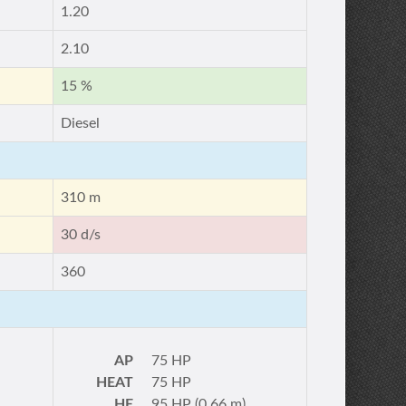
1.20
2.10
15 %
Diesel
310 m
30 d/s
360
AP
75 HP
HEAT
75 HP
HE
95 HP (0.66 m)