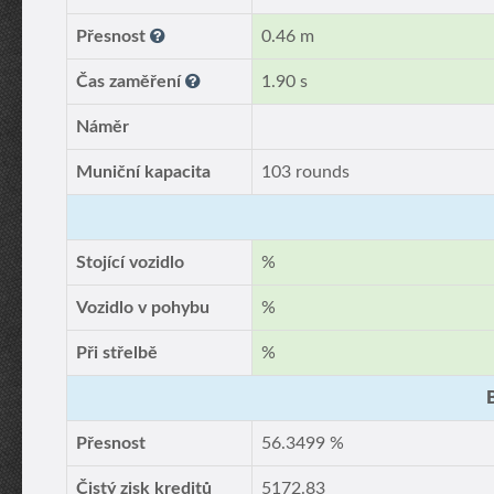
Přesnost
0.46 m
Čas zaměření
1.90 s
Náměr
Muniční kapacita
103 rounds
Stojící vozidlo
%
Vozidlo v pohybu
%
Při střelbě
%
Přesnost
56.3499 %
Čistý zisk kreditů
5172.83