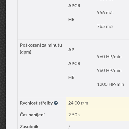
APCR
956 m/s
HE
765 m/s
Poškození za minutu
AP
(dpm)
960 HP/min
APCR
960 HP/min
HE
1200 HP/min
Rychlost střelby
24.00 r/m
Čas nabíjení
2.50 s
Zásobník
/