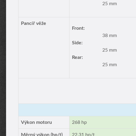
25 mm
Pancíř věže
Front:
38 mm
Side:
25 mm
Rear:
25 mm
Výkon motoru
268 hp
Měrný výkon (hp/t)
22.31 hp/t