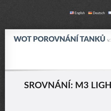
English
Deutsch
WOT POROVNÁNÍ TANKŮ
v
SROVNÁNÍ
SEZNAM TANKŮ
O NÁS / KONTAKT
SROVNÁNÍ: M3 LIGH