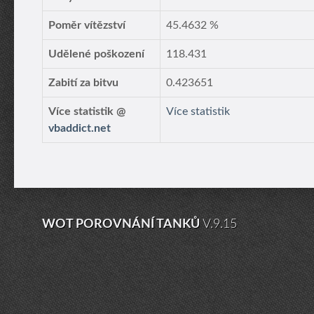
Poměr vítězství
45.4632 %
Udělené poškození
118.431
Zabití za bitvu
0.423651
Více statistik @
Více statistik
vbaddict.net
WOT POROVNÁNÍ TANKŮ
V.9.15