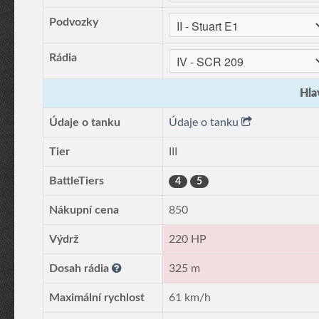
Podvozky
Rádia
Hla
Údaje o tanku
Údaje o tanku
Tier
III
BattleTiers
4
5
Nákupní cena
850
Výdrž
220 HP
Dosah rádia
325 m
Maximální rychlost
61 km/h