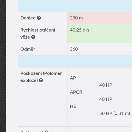
Dohled
280 m
Rychlost otáčení
40.25 d/s
věže
Odměr
360
Poškození (Poloměr
AP
exploze)
40 HP
APCR
40 HP
HE
50 HP (0.31 m)