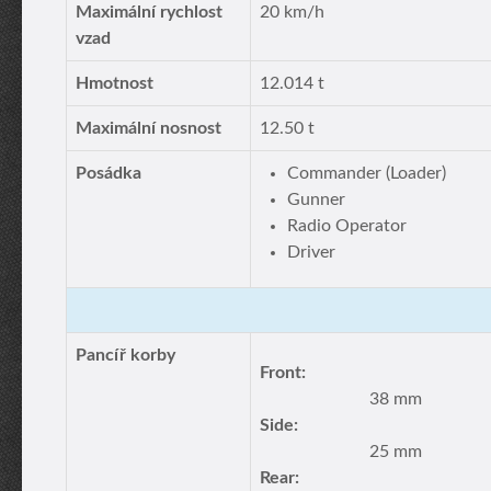
Maximální rychlost
20 km/h
vzad
Hmotnost
12.014 t
Maximální nosnost
12.50 t
Posádka
Commander (Loader)
Gunner
Radio Operator
Driver
Pancíř korby
Front:
38 mm
Side:
25 mm
Rear: