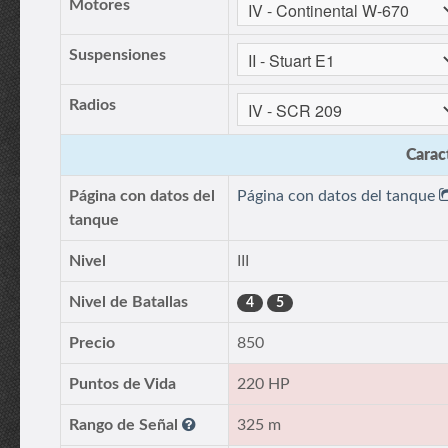
Motores
Suspensiones
Radios
Caract
Página con datos del
Página con datos del tanque
tanque
Nivel
III
Nivel de Batallas
4
5
Precio
850
Puntos de Vida
220 HP
Rango de Señal
325 m