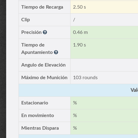
Tiempo de Recarga
2.50 s
Clip
/
Precisión
0.46 m
Tiempo de
1.90 s
Apuntamiento
Angulo de Elevación
Máximo de Munición
103 rounds
Val
Estacionario
%
En movimiento
%
Mientras Dispara
%