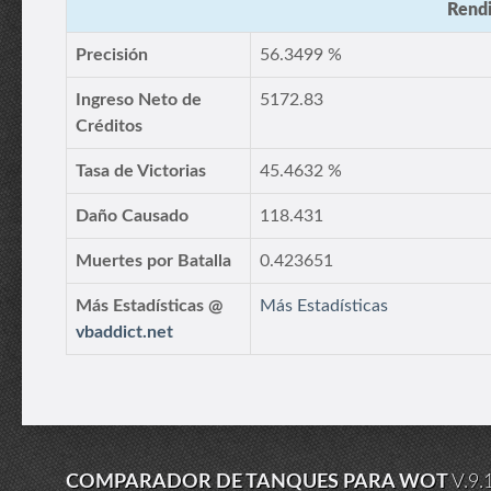
Rendi
Precisión
56.3499 %
Ingreso Neto de
5172.83
Créditos
Tasa de Victorias
45.4632 %
Daño Causado
118.431
Muertes por Batalla
0.423651
Más Estadísticas @
Más Estadísticas
vbaddict.net
COMPARADOR DE TANQUES PARA WOT
V.9.