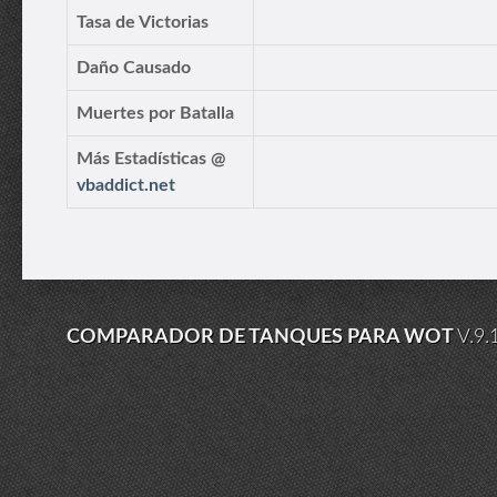
Tasa de Victorias
Daño Causado
Muertes por Batalla
Más Estadísticas @
vbaddict.net
COMPARADOR DE TANQUES PARA WOT
V.9.