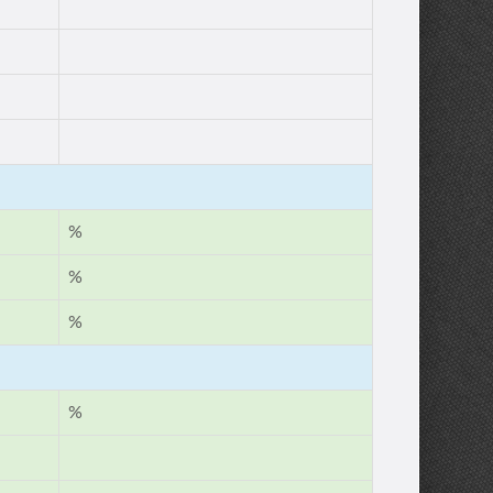
%
%
%
%