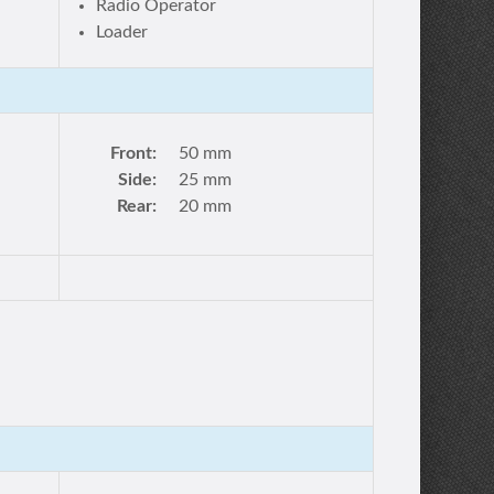
Radio Operator
Loader
Front:
50 mm
Side:
25 mm
Rear:
20 mm