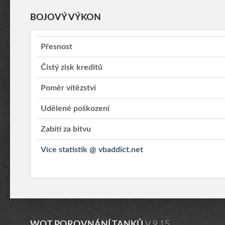
BOJOVÝ VÝKON
Přesnost
Čistý zisk kreditů
Poměr vítězství
Udělené poškození
Zabití za bitvu
Více statistik @ vbaddict.net
WOT POROVNÁNÍ TANKŮ
V.9.15