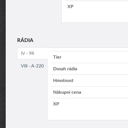
XP
RÁDIA
IV - 9R
Tier
VIII - A-220
Dosah rádia
Hmotnost
Nákupní cena
XP