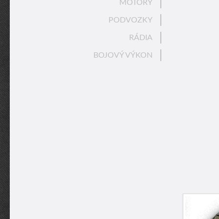
MOTORY
PODVOZKY
RÁDIA
BOJOVÝ VÝKON