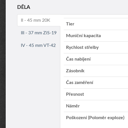
DĚLA
II - 45 mm 20K
Tier
III - 37 mm ZiS-19
Muniční kapacita
IV - 45 mm VT-42
Rychlost střelby
Čas nabíjení
Zásobník
Čas zaměření
Přesnost
Náměr
Poškození (Poloměr exploze)