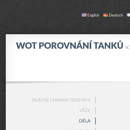
English
Deutsch
WOT POROVNÁNÍ TANKŮ
v
SROVNÁNÍ
SEZNAM TANKŮ
O NÁS / KONTAKT
HLAVNÍ CHARAKTERISTIKY
VĚŽE
DĚLA