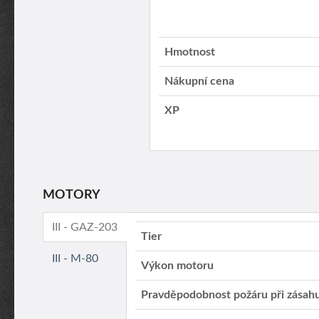
Hmotnost
Nákupní cena
XP
MOTORY
III - GAZ-203
Tier
III - M-80
Výkon motoru
Pravděpodobnost požáru při zásah