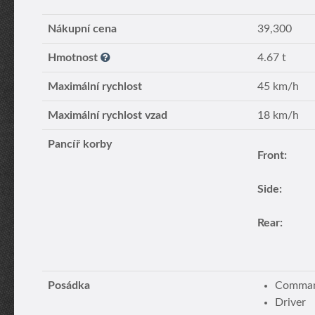
Nákupní cena
39,300
Hmotnost
4.67 t
Maximální rychlost
45 km/h
Maximální rychlost vzad
18 km/h
Pancíř korby
Front:
Side:
Rear:
Posádka
Command
Driver