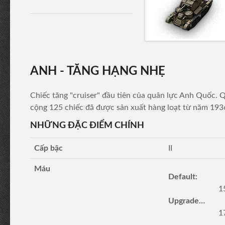
ANH - TĂNG HẠNG NHẸ
Chiếc tăng "cruiser" đầu tiên của quân lực Anh Quốc. Q
cộng 125 chiếc đã được sản xuất hàng loạt từ năm 193
NHỮNG ĐẶC ĐIỂM CHÍNH
Cấp bậc
II
Máu
Default:
1
Upgraded turret:
1