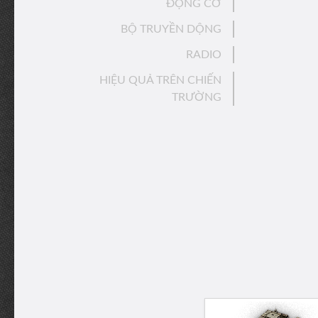
ĐỘNG CƠ
BỘ TRUYỀN DỘNG
RADIO
HIỆU QUẢ TRÊN CHIẾN
TRƯỜNG