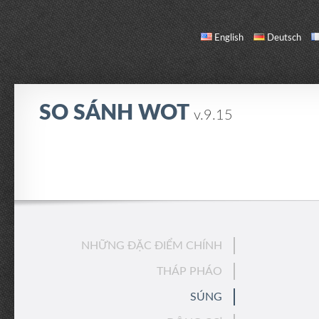
English
Deutsch
SO SÁNH WOT
v.9.15
SO SÁNH
DANH SÁCH XE
GIỚI THIỆU / LIÊN HỆ
NHỮNG ĐẶC ĐIỂM CHÍNH
THÁP PHÁO
SÚNG