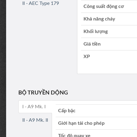
II - AEC Type 179
Công suất động cơ
Khả năng cháy
Khối lượng
Giá tiền
XP
BỘ TRUYỀN DỘNG
I - A9 Mk. I
Cấp bậc
II - A9 Mk. II
Giới hạn tải cho phép
Tốc độ quay xe