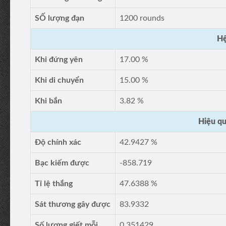
SỐ lượng đạn
1200 rounds
Hệ
Khi đứng yên
17.00 %
Khi di chuyển
15.00 %
Khi bắn
3.82 %
Hiệu qu
Độ chính xác
42.9427 %
Bạc kiếm được
-858.719
Tỉ lệ thắng
47.6388 %
Sát thương gây được
83.9332
Số lượng giết mỗi
0.351429