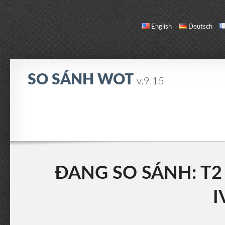
English
Deutsch
SO SÁNH WOT
v.9.15
SO SÁNH
DANH SÁCH XE
GIỚI THIỆU / LIÊN HỆ
ĐANG SO SÁNH: T2
I