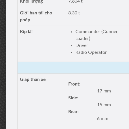
Khối lượng
7.604 t
Giới hạn tải cho
8.30 t
phép
Kíp lái
Commander (Gunner,
Loader)
Driver
Radio Operator
Giáp thân xe
Front:
17 mm
Side:
15 mm
Rear:
6 mm