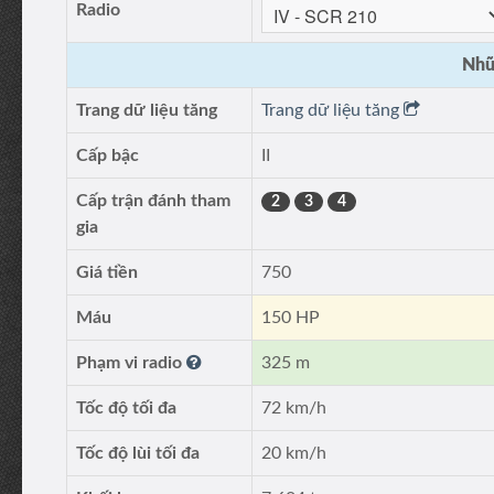
Radio
Nhữ
Trang dữ liệu tăng
Trang dữ liệu tăng
Cấp bậc
II
Cấp trận đánh tham
2
3
4
gia
Giá tiền
750
Máu
150 HP
Phạm vi radio
325 m
Tốc độ tối đa
72 km/h
Tốc độ lùi tối đa
20 km/h