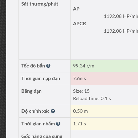
Sát thương/phút
AP
1192.08 HP/mi
APCR
1192.08 HP/mi
Tốc độ bắn
99.34 r/m
Thời gian nạp đạn
7.66 s
Băng đạn
Size: 15
Reload time: 0.1 s
Độ chính xác
0.50 m
Thời gian nhắm
1.71 s
Gốc nâng của súng