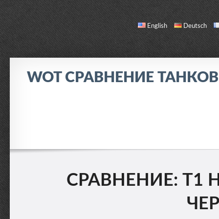
English
Deutsch
WOT СРАВНЕНИЕ ТАНКО
СРАВНЕНИЕ
СПИСОК ТАНКОВ
О НАС / ОБРАТНАЯ СВЯЗЬ
СРАВНЕНИЕ: T1 H
ЧЕР