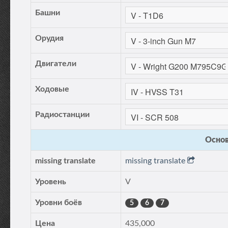
Башни
Орудия
Двигатели
Ходовые
Радиостанции
Основ
missing translate
missing translate
Уровень
V
Уровни боёв
5
6
7
Цена
435,000