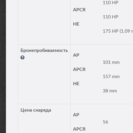
110 HP
APCR
110 HP
HE
175 HP (1.09 
Бронепробиваемость
AP
101 mm
APCR
157 mm
HE
38 mm
Цена снаряда
AP
56
APCR