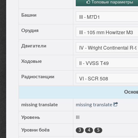
Топовые параметры
Башни
Орудия
Двигатели
Ходовые
Радиостанции
Основ
missing translate
missing translate
Уровень
III
Уровни боёв
3
4
5