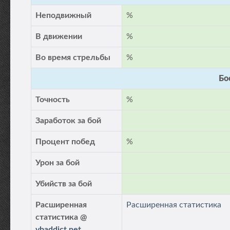
Неподвижный
%
В движении
%
Во время стрельбы
%
Бо
Точность
%
Заработок за бой
Процент побед
%
Урон за бой
Убийств за бой
Расширенная
Расширенная статистика
статистика @
vbaddict.net