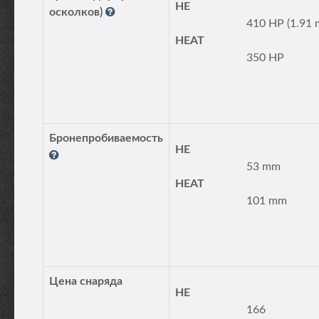
HE
осколков)
410 HP (1.91 
HEAT
350 HP
Бронепробиваемость
HE
53 mm
HEAT
101 mm
Цена снаряда
HE
166