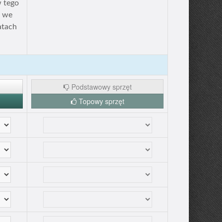
 tego
h we
atach
Podstawowy sprzęt
Topowy sprzęt