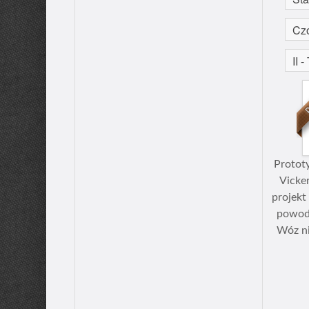
Protot
Vicke
projekt
powod
Wóz ni