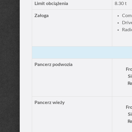
Limit obciążenia
8.30 t
Załoga
Comm
Driv
Radi
Pancerz podwozia
Fr
S
Re
Pancerz wieży
Fr
S
Re