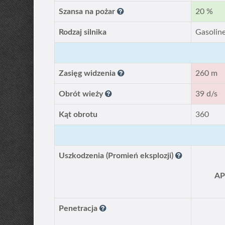
Szansa na pożar
20 %
Rodzaj silnika
Gasolin
Zasięg widzenia
260 m
Obrót wieży
39 d/s
Kąt obrotu
360
Uszkodzenia (Promień eksplozji)
A
Penetracja