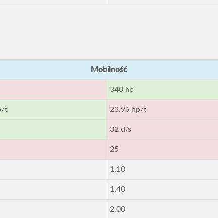
Mobilność
340 hp
p/t
23.96 hp/t
32 d/s
25
1.10
1.40
2.00