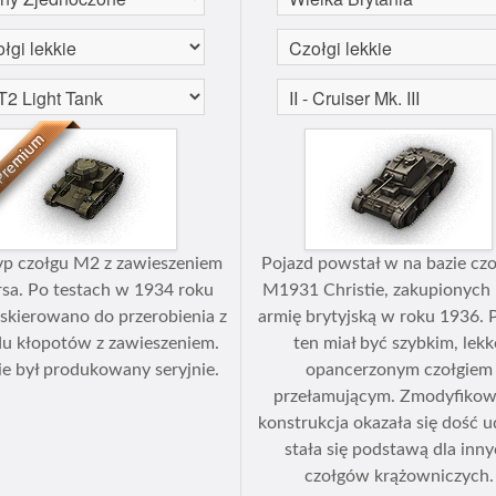
yp czołgu M2 z zawieszeniem
Pojazd powstał w na bazie cz
rsa. Po testach w 1934 roku
М1931 Christie, zakupionych 
 skierowano do przerobienia z
armię brytyjską w roku 1936. 
u kłopotów z zawieszeniem.
ten miał być szybkim, lek
e był produkowany seryjnie.
opancerzonym czołgiem
przełamującym. Zmodyfiko
konstrukcja okazała się dość u
stała się podstawą dla inn
czołgów krążowniczych.