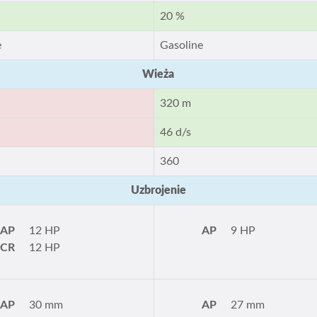
20 %
e
Gasoline
Wieża
320 m
46 d/s
360
Uzbrojenie
AP
12 HP
AP
9 HP
PCR
12 HP
AP
30 mm
AP
27 mm