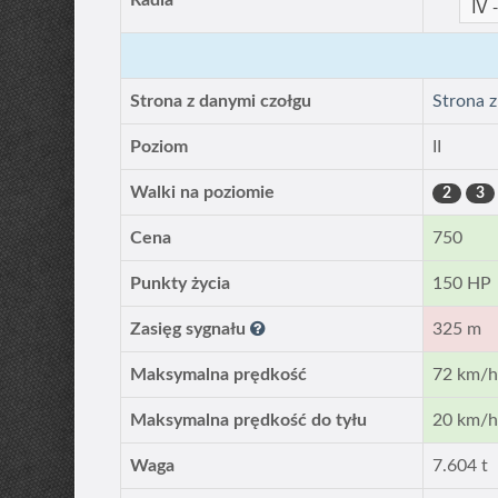
Radia
Strona z danymi czołgu
Strona 
Poziom
II
Walki na poziomie
2
3
Cena
750
Punkty życia
150 HP
Zasięg sygnału
325 m
Maksymalna prędkość
72 km/
Maksymalna prędkość do tyłu
20 km/
Waga
7.604 t