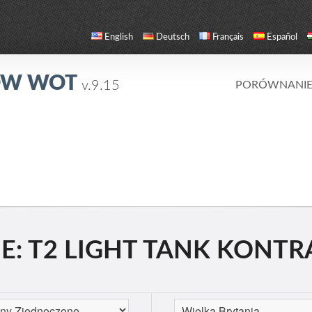
English
Deutsch
Français
Español
ÓW WOT
v.9.15
PORÓWNANI
T2 LIGHT TANK KONTRA 