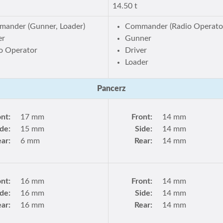
14.50 t
ander (Gunner, Loader)
Commander (Radio Operato
er
Gunner
o Operator
Driver
Loader
Pancerz
ont:
17 mm
Front:
14 mm
ide:
15 mm
Side:
14 mm
ar:
6 mm
Rear:
14 mm
ont:
16 mm
Front:
14 mm
ide:
16 mm
Side:
14 mm
ar:
16 mm
Rear:
14 mm