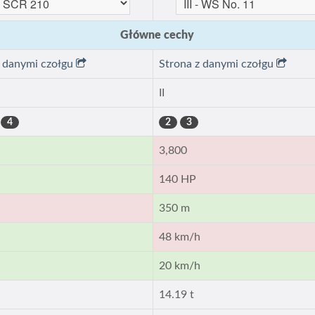
Główne cechy
z danymi czołgu
Strona z danymi czołgu
II
4
2
3
3,800
140 HP
350 m
h
48 km/h
h
20 km/h
14.19 t