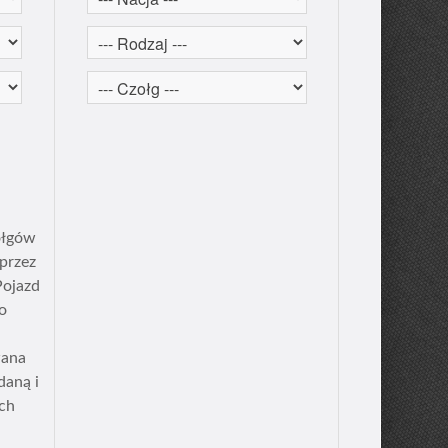
ołgów
przez
Pojazd
ko
wana
daną i
ych