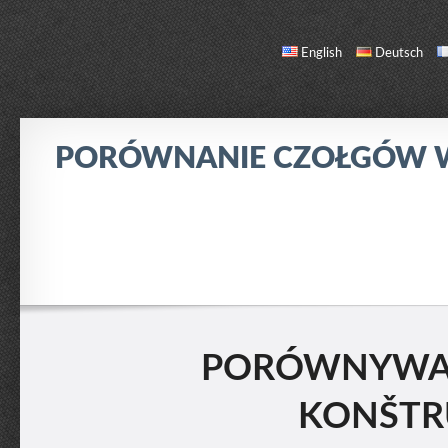
English
Deutsch
PORÓWNANIE CZOŁGÓW
PORÓWNANIE
LISTA CZOŁGÓW
O NAS / KONTAKT
PORÓWNYWANI
KONŠTRU