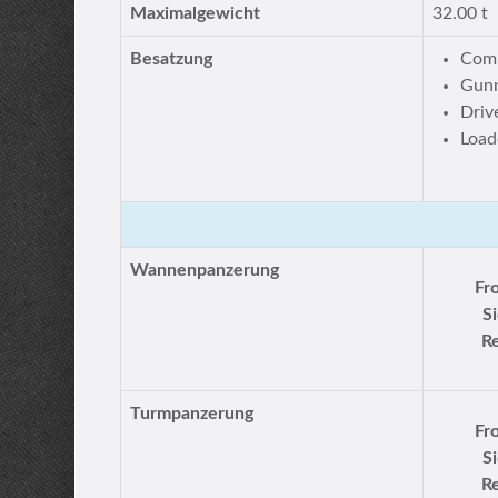
Maximalgewicht
32.00 t
Besatzung
Com
Gun
Driv
Load
Wannenpanzerung
Fr
S
Re
Turmpanzerung
Fr
S
Re