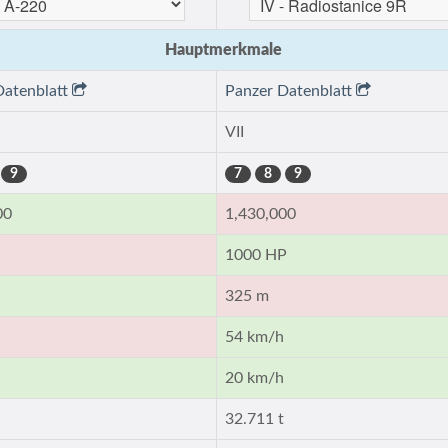
Hauptmerkmale
Datenblatt
Panzer Datenblatt
VII
9
7
8
9
00
1,430,000
1000 HP
325 m
h
54 km/h
h
20 km/h
32.711 t