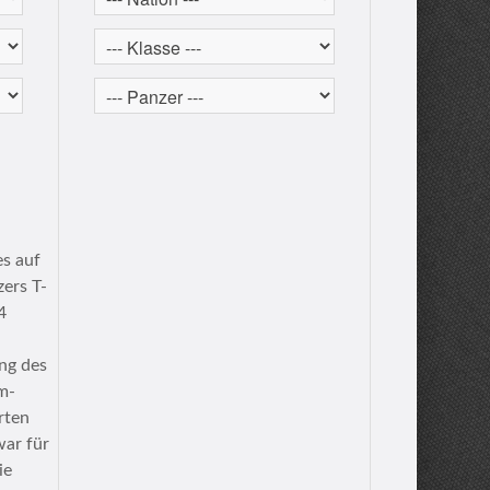
es auf
zers T-
4
ng des
m-
rten
war für
ie