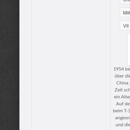
1954 ber
über di
China 
Zeit sc
ein Alte
Auf de
beim T-
angeor
und di