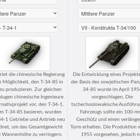
iet die chinesische Regierung
Die Entwicklung eines Projekt
e Möglichkeit, den T-34-85 in
der Basis des sowjetischen Pan
zu produzieren. Zur gleichen
34-85 wurde im April 195
hlugen chinesische Ingenieure
vorgeschlagen. Die
rnativprojekt vor, den T-34-1.
tschechoslowakische Ausführu
m T-34-85 basieren, wurden
Fahrzeugs sollte ein 100-m
34-1 Getriebe und Antrieb neu
Geschütz und einen verlänge
dnet, um das Gesamtgewicht
Turm erhalten. Die Produktion 
e Wannenhöhe zu verringern.
1955 vorgesehen, jedoch n