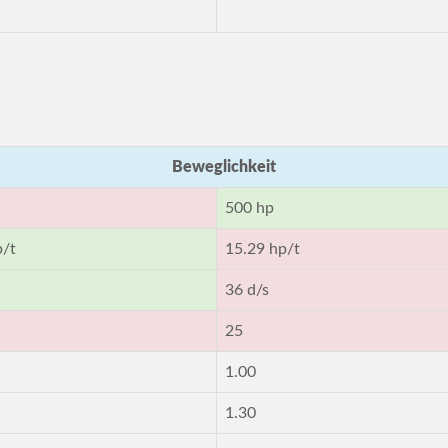
Beweglichkeit
500 hp
p/t
15.29 hp/t
36 d/s
25
1.00
1.30