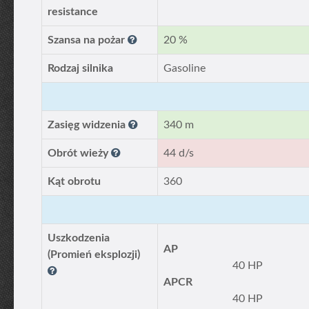
resistance
Szansa na pożar
20 %
Rodzaj silnika
Gasoline
Zasięg widzenia
340 m
Obrót wieży
44 d/s
Kąt obrotu
360
Uszkodzenia
AP
(Promień eksplozji)
40 HP
APCR
40 HP