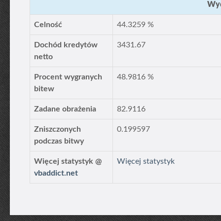
Wyd
Celność
44.3259 %
Dochód kredytów
3431.67
netto
Procent wygranych
48.9816 %
bitew
Zadane obrażenia
82.9116
Zniszczonych
0.199597
podczas bitwy
Więcej statystyk @
Więcej statystyk
vbaddict.net