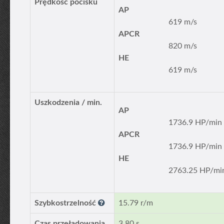
Prędkość pocisku
AP
619 m/s
APCR
820 m/s
HE
619 m/s
Uszkodzenia / min.
AP
1736.9 HP/min
APCR
1736.9 HP/min
HE
2763.25 HP/mi
Szybkostrzelność
15.79 r/m
Czas przeładowania
3.80 s