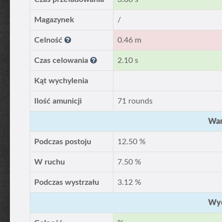
Magazynek
/
Celność
0.46 m
Czas celowania
2.10 s
Kąt wychylenia
Ilość amunicji
71 rounds
War
Podczas postoju
12.50 %
W ruchu
7.50 %
Podczas wystrzału
3.12 %
Wyd