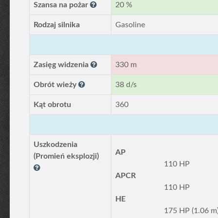
Szansa na pożar
20 %
Rodzaj silnika
Gasoline
Zasięg widzenia
330 m
Obrót wieży
38 d/s
Kąt obrotu
360
Uszkodzenia
AP
(Promień eksplozji)
110 HP
APCR
110 HP
HE
175 HP (1.06 m