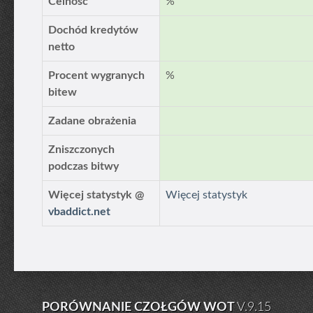
Celność
%
Dochód kredytów
netto
Procent wygranych
%
bitew
Zadane obrażenia
Zniszczonych
podczas bitwy
Więcej statystyk @
Więcej statystyk
vbaddict.net
PORÓWNANIE CZOŁGÓW WOT
V.9.15