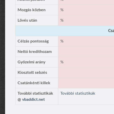
Mozgás közben
%
Lövés után
%
Csa
Célzás pontosság
%
Nettó kredithozam
Győzelmi arány
%
Kiosztott sebzés
Csatánkénti killek
További statisztikák
További statisztikák
@
vbaddict.net