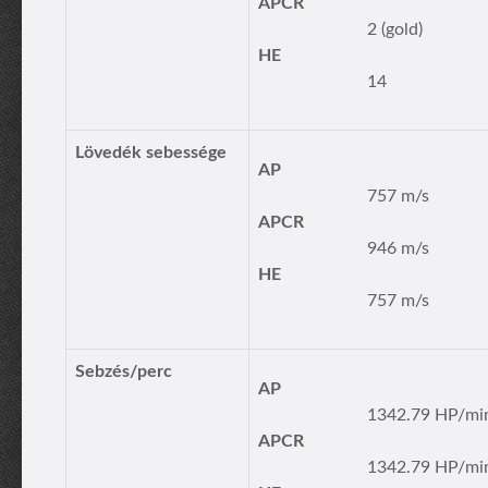
APCR
2 (gold)
HE
14
Lövedék sebessége
AP
757 m/s
APCR
946 m/s
HE
757 m/s
Sebzés/perc
AP
1342.79 HP/mi
APCR
1342.79 HP/mi