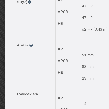
AP
sugár)
47 HP
APCR
47 HP
HE
62 HP (0.43 m)
Átütés
AP
51 mm
APCR
88 mm
HE
23 mm
Lövedék ára
AP
14