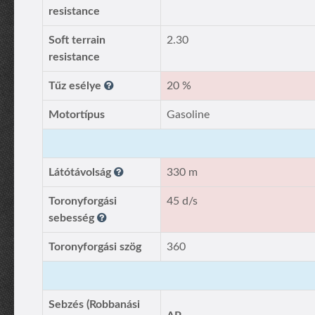
resistance
Soft terrain
2.30
resistance
Tűz esélye
20 %
Motortípus
Gasoline
Látótávolság
330 m
Toronyforgási
45 d/s
sebesség
Toronyforgási szög
360
Sebzés (Robbanási