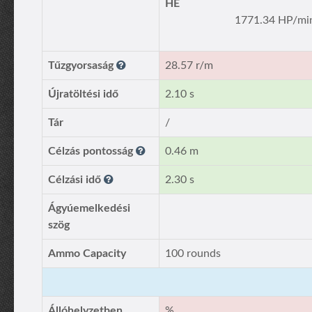
HE
1771.34 HP/mi
Tűzgyorsaság
28.57 r/m
Újratöltési idő
2.10 s
Tár
/
Célzás pontosság
0.46 m
Célzási idő
2.30 s
Ágyúemelkedési
szög
Ammo Capacity
100 rounds
Állóhelyzetben
%