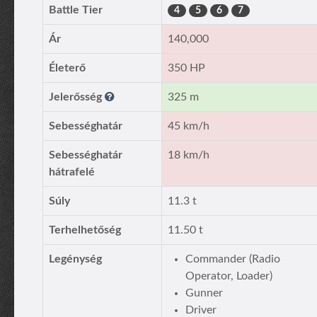
Battle Tier
4
5
6
7
Ár
140,000
Életerő
350 HP
Jelerősség
325 m
Sebességhatár
45 km/h
Sebességhatár
18 km/h
hátrafelé
Súly
11.3 t
Terhelhetőség
11.50 t
Legénység
Commander (Radio
Operator, Loader)
Gunner
Driver