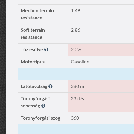
Medium terrain
1.49
resistance
Soft terrain
2.86
resistance
Tűz esélye
20 %
Motortípus
Gasoline
Látótávolság
380 m
Toronyforgási
23 d/s
sebesség
Toronyforgási szög
360