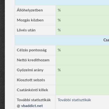
Állóhelyzetben
%
Mozgás közben
%
Lövés után
%
Csa
Célzás pontosság
%
Nettó kredithozam
Győzelmi arány
%
Kiosztott sebzés
Csatánkénti killek
További statisztikák
További statisztikák
@
vbaddict.net