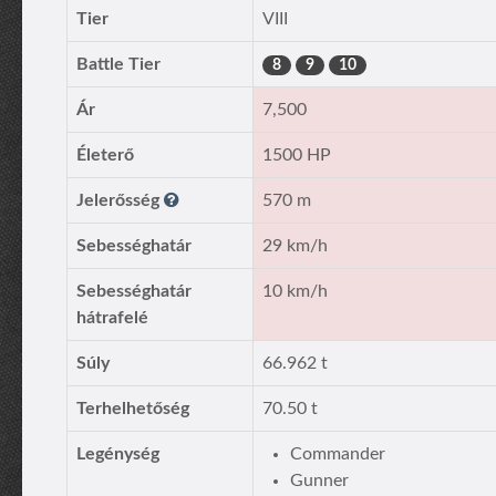
Tier
VIII
Battle Tier
8
9
10
Ár
7,500
Életerő
1500 HP
Jelerősség
570 m
Sebességhatár
29 km/h
Sebességhatár
10 km/h
hátrafelé
Súly
66.962 t
Terhelhetőség
70.50 t
Legénység
Commander
Gunner