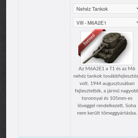
Az M6A2E1 a T1 és az M6
nehéz tankok továbbfejleszté
volt. 1944 augusztusában
fejlesztették, a jármű nagyob
toronnyal és 105mm-es
löveggel rendelkezett. Soha
nem került tömeggyártásba.