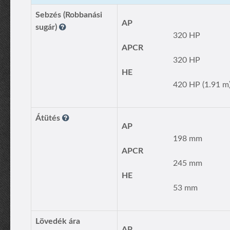
Sebzés (Robbanási
AP
sugár)
320 HP
APCR
320 HP
HE
420 HP (1.91 m
Átütés
AP
198 mm
APCR
245 mm
HE
53 mm
Lövedék ára
AP