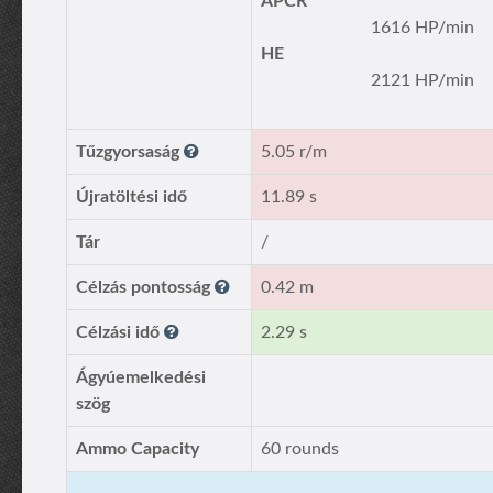
APCR
1616 HP/min
HE
2121 HP/min
Tűzgyorsaság
5.05 r/m
Újratöltési idő
11.89 s
Tár
/
Célzás pontosság
0.42 m
Célzási idő
2.29 s
Ágyúemelkedési
szög
Ammo Capacity
60 rounds