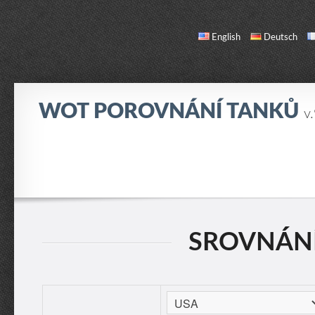
English
Deutsch
WOT POROVNÁNÍ TANKŮ
v
SROVNÁNÍ
SEZNAM TANKŮ
O NÁS / KONTAKT
SROVNÁNÍ