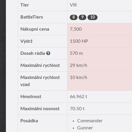
Tier
VIII
BattleTiers
8
9
10
Nákupní cena
7,500
Výdrž
1500 HP
Dosah rádia
570 m
Maximální rychlost
29 km/h
Maximální rychlost
10 km/h
vzad
Hmotnost
66.962 t
Maximální nosnost
70.50 t
Posádka
Commander
Gunner