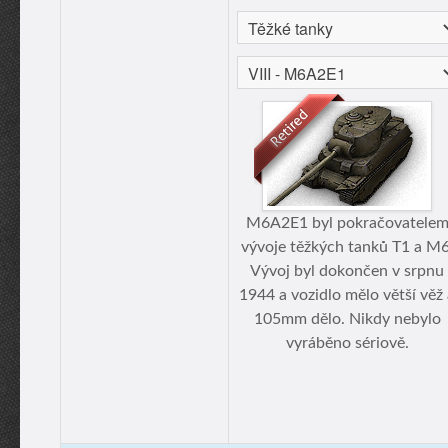
M6A2E1 byl pokračovatele
vývoje těžkých tanků T1 a M6
Vývoj byl dokončen v srpnu
1944 a vozidlo mělo větší věž
105mm dělo. Nikdy nebylo
vyráběno sériově.