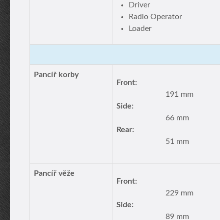
Driver
Radio Operator
Loader
Pancíř korby
Front:
191 mm
Side:
66 mm
Rear:
51 mm
Pancíř věže
Front:
229 mm
Side:
89 mm