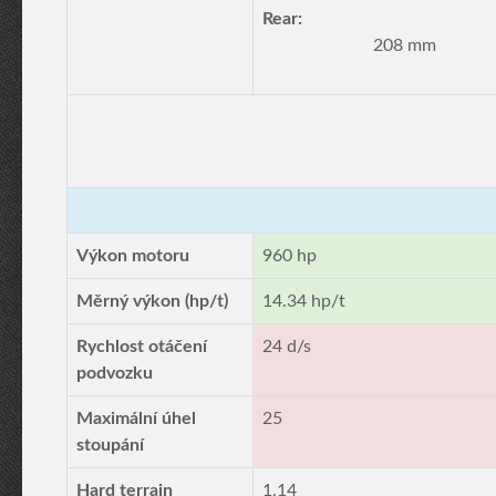
Rear:
208 mm
Výkon motoru
960 hp
Měrný výkon (hp/t)
14.34 hp/t
Rychlost otáčení
24 d/s
podvozku
Maximální úhel
25
stoupání
Hard terrain
1.14