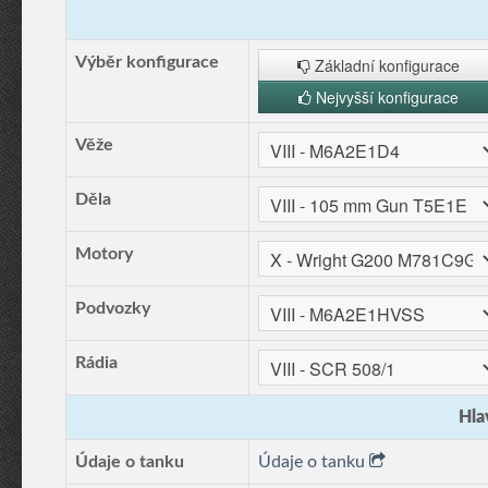
Výběr konfigurace
Základní konfigurace
Nejvyšší konfigurace
Věže
Děla
Motory
Podvozky
Rádia
Hla
Údaje o tanku
Údaje o tanku