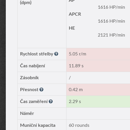
AP
(dpm)
1616 HP/min
APCR
1616 HP/min
HE
2121 HP/min
Rychlost střelby
5.05 r/m
Čas nabíjení
11.89 s
Zásobník
/
Přesnost
0.42 m
Čas zaměření
2.29 s
Náměr
Muniční kapacita
60 rounds