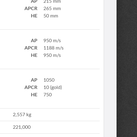
AP
215 mm
APCR
265 mm
HE
50 mm
AP
950 m/s
APCR
1188 m/s
HE
950 m/s
AP
1050
APCR
10 (gold)
HE
750
2,557 kg
221,000