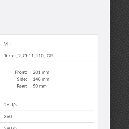
VIII
Turret_2_Ch11_110_IGR
Front:
201 mm
Side:
148 mm
Rear:
50 mm
26 d/s
360
380 m