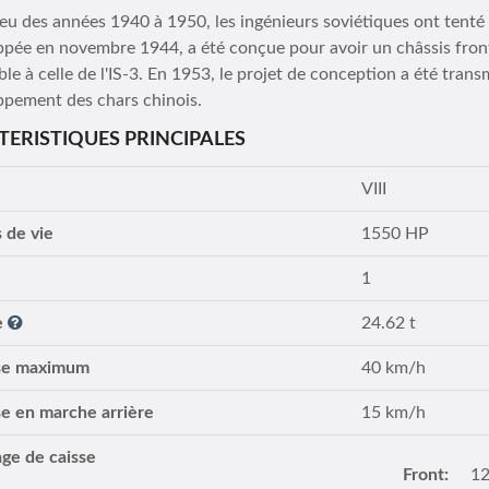
eu des années 1940 à 1950, les ingénieurs soviétiques ont tenté 
pée en novembre 1944, a été conçue pour avoir un châssis front
le à celle de l'IS-3. En 1953, le projet de conception a été trans
ppement des chars chinois.
TERISTIQUES PRINCIPALES
VIII
 de vie
1550 HP
1
e
24.62 t
se maximum
40 km/h
se en marche arrière
15 km/h
age de caisse
Front:
1