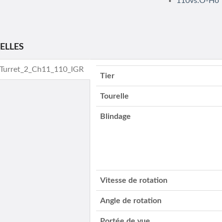
110vs.O-Ho
ELLES
- Turret_2_Ch11_110_IGR
Tier
Tourelle
Blindage
Vitesse de rotation
Angle de rotation
Portée de vue