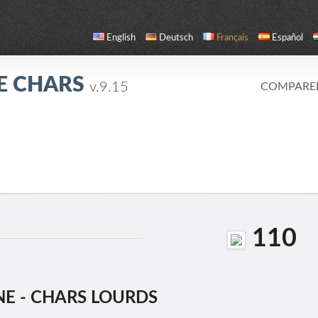
English
Deutsch
Français
Español
E CHARS
v.9.15
COMPARE
110
NE - CHARS LOURDS