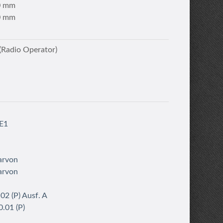
0 mm
0 mm
Radio Operator)
E1
arvon
arvon
02 (P) Ausf. A
.01 (P)
I