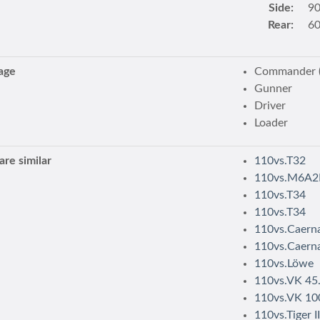
Side:
9
Rear:
6
age
Commander (
Gunner
Driver
Loader
re similar
110vs.T32
110vs.M6A2
110vs.T34
110vs.T34
110vs.Caern
110vs.Caern
110vs.Löwe
110vs.VK 45.
110vs.VK 100
110vs.Tiger I