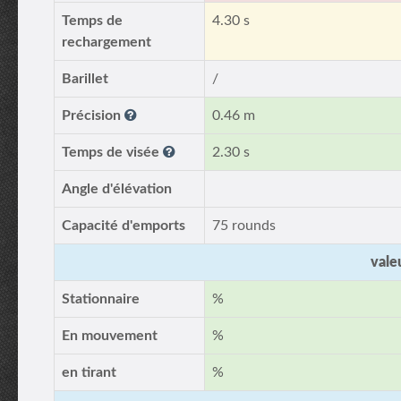
Temps de
4.30 s
rechargement
Barillet
/
Précision
0.46 m
Temps de visée
2.30 s
Angle d'élévation
Capacité d'emports
75 rounds
vale
Stationnaire
%
En mouvement
%
en tirant
%