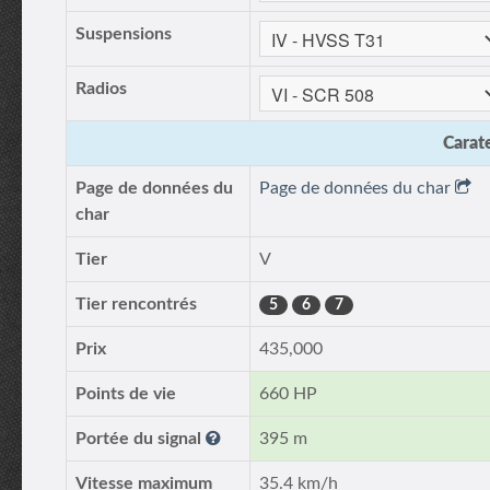
Suspensions
Radios
Carate
Page de données du
Page de données du char
char
Tier
V
Tier rencontrés
5
6
7
Prix
435,000
Points de vie
660 HP
Portée du signal
395 m
Vitesse maximum
35.4 km/h