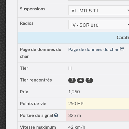
Suspensions
Radios
Carate
Page de données du
Page de données du char
char
Tier
III
Tier rencontrés
3
4
5
Prix
1,250
Points de vie
250 HP
Portée du signal
325 m
Vitesse maximum
42 km/h