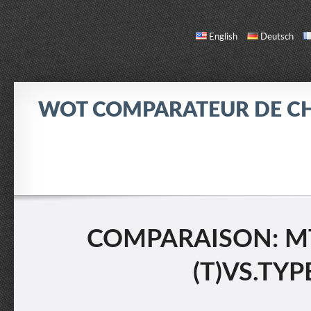
English
Deutsch
WOT COMPARATEUR DE C
COMPARER
LISTE DES CHARS
INFO / CONTACT
COMPARAISON: MT
(T)VS.TYP