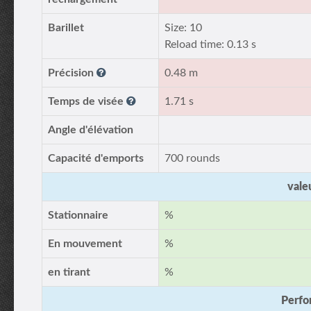
Barillet
Size: 10
Reload time: 0.13 s
Précision
0.48 m
Temps de visée
1.71 s
Angle d'élévation
Capacité d'emports
700 rounds
vale
Stationnaire
%
En mouvement
%
en tirant
%
Perfo