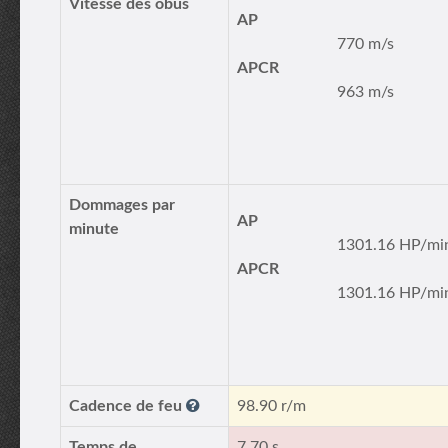
Vitesse des obus
AP
770 m/s
APCR
963 m/s
Dommages par
AP
minute
1301.16 HP/mi
APCR
1301.16 HP/mi
Cadence de feu
98.90 r/m
Temps de
7.70 s