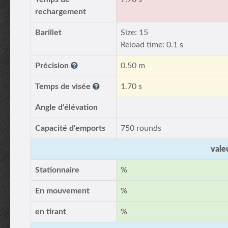
rechargement
Barillet
Size: 15
Reload time: 0.1 s
Précision
0.50 m
Temps de visée
1.70 s
Angle d'élévation
Capacité d'emports
750 rounds
vale
Stationnaire
%
En mouvement
%
en tirant
%