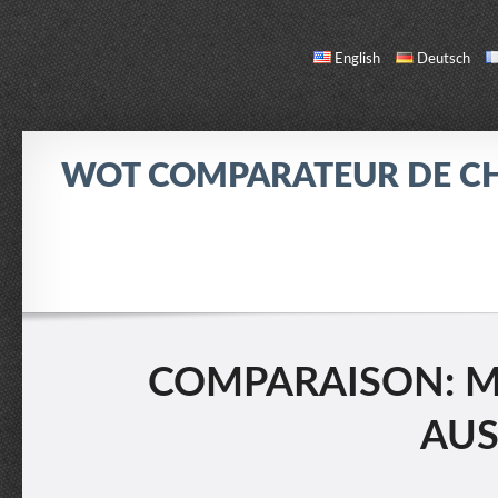
English
Deutsch
WOT COMPARATEUR DE C
COMPARER
LISTE DES CHARS
INFO / CONTACT
COMPARAISON: M3
AUS