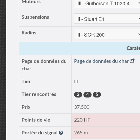
Moteurs
Suspensions
Radios
Carate
Page de données du
Page de données du char
char
Tier
III
Tier rencontrés
3
4
5
Prix
37,500
Points de vie
220 HP
Portée du signal
265 m