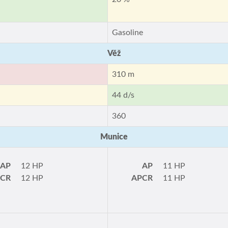
Gasoline
Věž
310 m
44 d/s
360
Munice
AP
12 HP
AP
11 HP
PCR
12 HP
APCR
11 HP