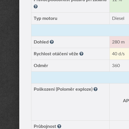
Typ motoru
Diesel
Dohled
280 m
Rychlost otáčení věže
40 d/s
Odměr
360
Poškození (Poloměr exploze)
A
Průbojnost