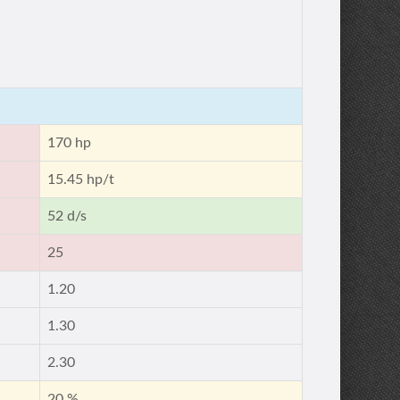
170 hp
15.45 hp/t
52 d/s
25
1.20
1.30
2.30
20 %