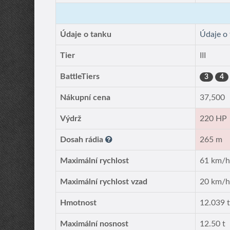
Údaje o tanku
Údaje o
Tier
III
BattleTiers
3
4
Nákupní cena
37,500
Výdrž
220 HP
Dosah rádia
265 m
Maximální rychlost
61 km/
Maximální rychlost vzad
20 km/
Hmotnost
12.039 
Maximální nosnost
12.50 t