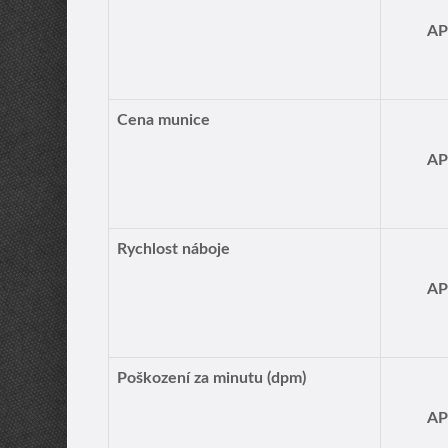
A
Cena munice
A
Rychlost náboje
A
Poškození za minutu (dpm)
A