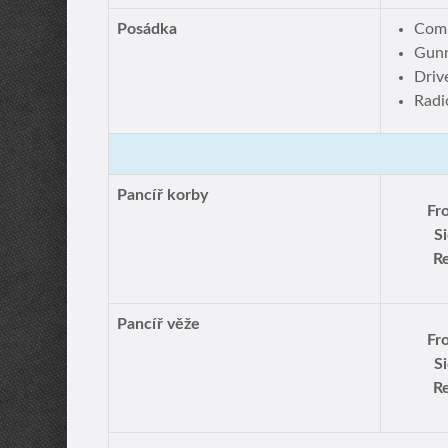
Posádka
Comm
Gun
Driv
Radi
Pancíř korby
Fr
S
Re
Pancíř věže
Fr
S
Re