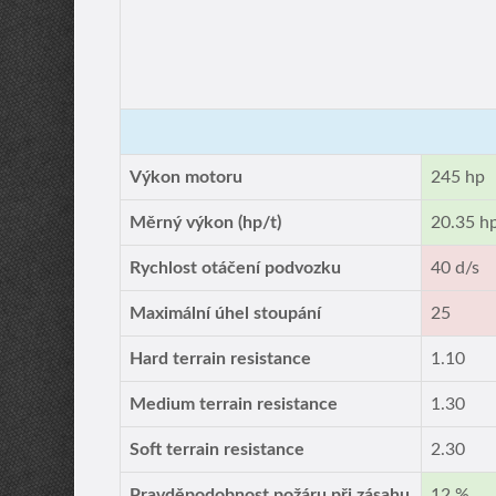
Výkon motoru
245 hp
Měrný výkon (hp/t)
20.35 h
Rychlost otáčení podvozku
40 d/s
Maximální úhel stoupání
25
Hard terrain resistance
1.10
Medium terrain resistance
1.30
Soft terrain resistance
2.30
Pravděpodobnost požáru při zásahu
12 %