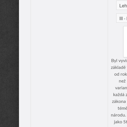
Byl vyv
základě
od rok
než
varia
každá z
zákona 
témě
národu.
jako S