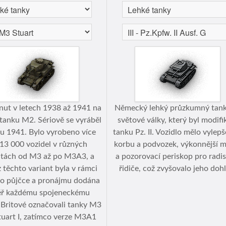
inut v letech 1938 až 1941 na
Německý lehký průzkumný tank 
 tanku M2. Sériově se vyráběl
světové války, který byl modifi
u 1941. Bylo vyrobeno více
tanku Pz. II. Vozidlo mělo vylep
 13 000 vozidel v různých
korbu a podvozek, výkonnější 
ntách od M3 až po M3A3, a
a pozorovací periskop pro radis
 těchto variant byla v rámci
řidiče, což zvyšovalo jeho doh
o půjčce a pronájmu dodána
ř každému spojeneckému
 Britové označovali tanky M3
tuart I, zatímco verze M3A1