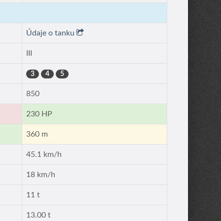
Údaje o tanku
III
3
4
5
850
230 HP
360 m
45.1 km/h
18 km/h
11 t
13.00 t