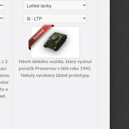
z 2.
Návrh lehkého vozidla, který vyvinul
kací
poručík Provornov v létě roku 1942.
šenou
Nebyly vyrobeny žádné prototypy.
motor
tu a
led.