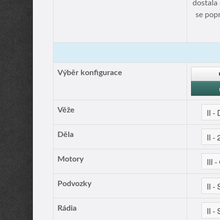
dostala 
se popr
Výběr konfigurace
Věže
Děla
Motory
Podvozky
Rádia