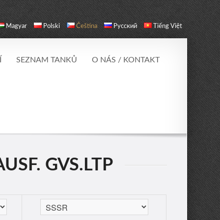
Magyar
Polski
Čeština
Русский
Tiếng Việt
Í
SEZNAM TANKŮ
O NÁS / KONTAKT
USF. GVS.LTP