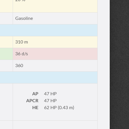
Gasoline
310 m
36 d/s
360
AP
47 HP
APCR
47 HP
HE
62 HP (0.43 m)