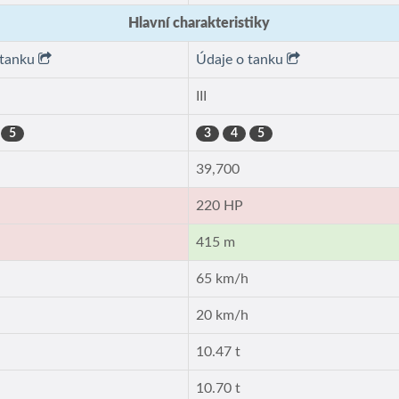
Hlavní charakteristiky
 tanku
Údaje o tanku
III
5
3
4
5
39,700
220 HP
415 m
h
65 km/h
h
20 km/h
t
10.47 t
10.70 t