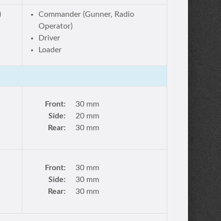
)
Commander (Gunner, Radio
Operator)
Driver
Loader
Front:
30 mm
Side:
20 mm
Rear:
30 mm
Front:
30 mm
Side:
30 mm
Rear:
30 mm