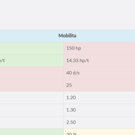
Mobilita
150 hp
p/t
14.33 hp/t
40 d/s
25
1.20
1.30
2.50
20 %