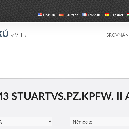
English
Deutsch
Français
Español
KŮ
v.9.15
SROVNÁN
3 STUARTVS.PZ.KPFW. II A