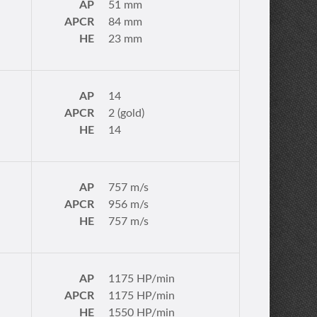
AP
51 mm
APCR
84 mm
HE
23 mm
AP
14
APCR
2 (gold)
HE
14
AP
757 m/s
APCR
956 m/s
HE
757 m/s
AP
1175 HP/min
APCR
1175 HP/min
HE
1550 HP/min