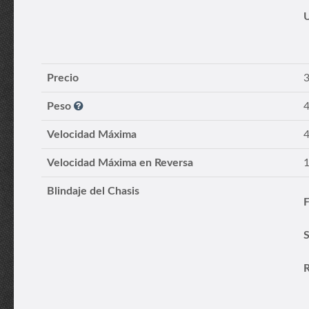
Precio
Peso
4
Velocidad Máxima
Velocidad Máxima en Reversa
Blindaje del Chasis
F
S
R