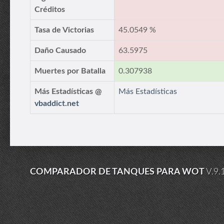
Créditos
Tasa de Victorias
45.0549 %
Daño Causado
63.5975
Muertes por Batalla
0.307938
Más Estadísticas @
Más Estadísticas
vbaddict.net
COMPARADOR DE TANQUES PARA WOT
V.9.