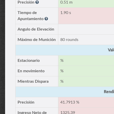
Precisión
0.51 m
Tiempo de
1.90 s
Apuntamiento
Angulo de Elevación
Máximo de Munición
80 rounds
Val
Estacionario
%
En movimiento
%
Mientras Dispara
%
Rendi
Precisión
41.7913 %
Ingreso Neto de
1325.39