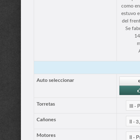
como en 
estuvo e
del fren
Se fab
14
m
Auto seleccionar
Torretas
Cañones
Motores