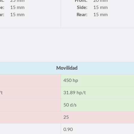
nt:
25 mm
Front:
20 mm
de:
15 mm
Side:
15 mm
r:
15 mm
Rear:
15 mm
Movilidad
450 hp
/t
31.89 hp/t
50 d/s
25
0.90