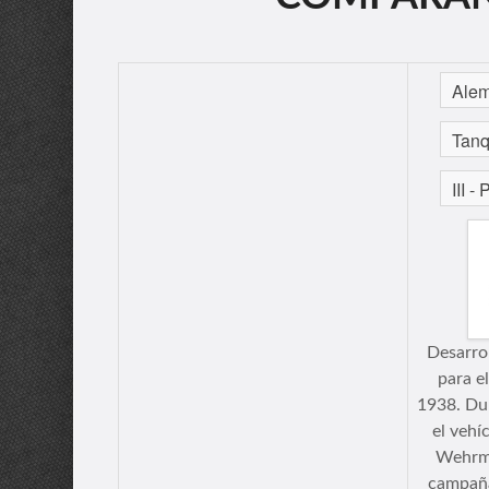
Desarro
para e
1938. Du
el vehí
Wehrma
campaña