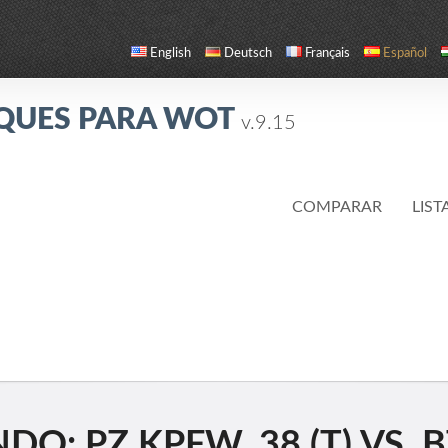
English
Deutsch
Français
Español
QUES PARA WOT
v.9.15
COMPARAR
LIST
: PZ.KPFW. 38 (T) VS. BT