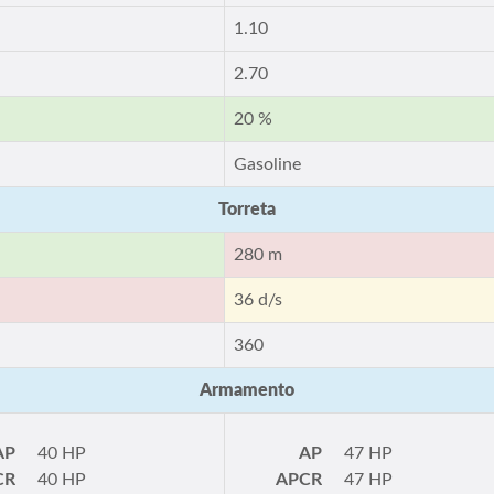
1.10
2.70
20 %
Gasoline
Torreta
280 m
36 d/s
360
Armamento
AP
40 HP
AP
47 HP
CR
40 HP
APCR
47 HP