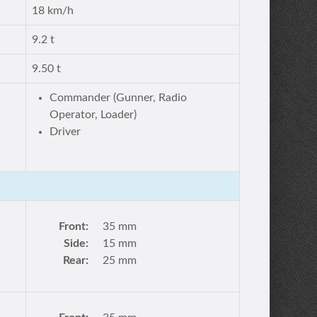
18 km/h
9.2 t
9.50 t
Commander (Gunner, Radio
Operator, Loader)
Driver
Front:
35 mm
Side:
15 mm
Rear:
25 mm