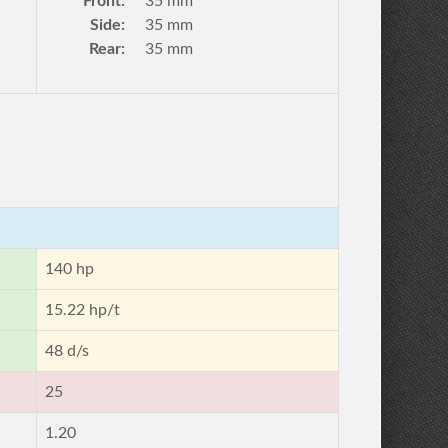
Front:
35 mm
Side:
35 mm
Rear:
35 mm
140 hp
15.22 hp/t
48 d/s
25
1.20