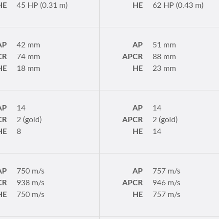
HE
45 HP (0.31 m)
HE
62 HP (0.43 m)
AP
42 mm
AP
51 mm
CR
74 mm
APCR
88 mm
HE
18 mm
HE
23 mm
AP
14
AP
14
CR
2 (gold)
APCR
2 (gold)
HE
8
HE
14
AP
750 m/s
AP
757 m/s
CR
938 m/s
APCR
946 m/s
HE
750 m/s
HE
757 m/s