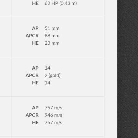
HE
62 HP (0.43 m)
AP
51 mm
APCR
88 mm
HE
23 mm
AP
14
APCR
2 (gold)
HE
14
AP
757 m/s
APCR
946 m/s
HE
757 m/s