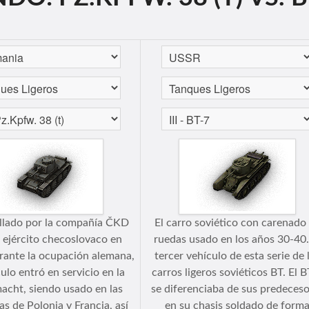
llado por la compañía ČKD
El carro soviético con carenado
l ejército checoslovaco en
ruedas usado en los años 30-40.
rante la ocupación alemana,
tercer vehículo de esta serie de 
culo entró en servicio en la
carros ligeros soviéticos BT. El 
cht, siendo usado en las
se diferenciaba de sus predeces
s de Polonia y Francia, así
en su chasis soldado de form