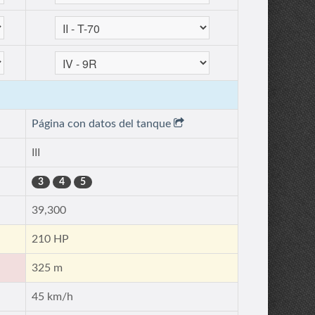
Página con datos del tanque
III
3
4
5
39,300
210 HP
325 m
45 km/h