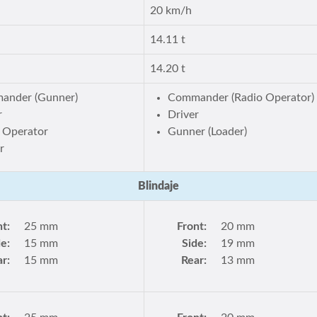
20 km/h
14.11 t
14.20 t
ander (Gunner)
Commander (Radio Operator)
r
Driver
 Operator
Gunner (Loader)
r
Blindaje
nt:
25 mm
Front:
20 mm
de:
15 mm
Side:
19 mm
r:
15 mm
Rear:
13 mm