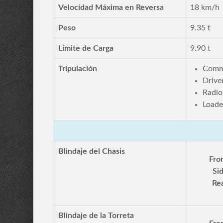
Velocidad Máxima en Reversa
18 km/h
Peso
9.35 t
Límite de Carga
9.90 t
Tripulación
Comm
Drive
Radio
Loade
Blindaje del Chasis
Fro
Si
Rea
Blindaje de la Torreta