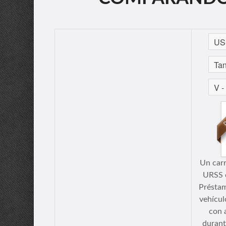
Un carr
URSS 
Préstam
vehícul
con 
durant