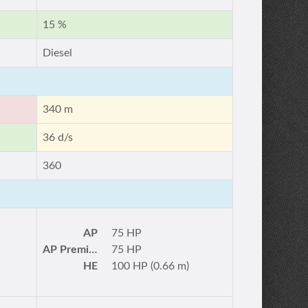
15 %
Diesel
340 m
36 d/s
360
AP
75 HP
AP Premium
75 HP
HE
100 HP (0.66 m)