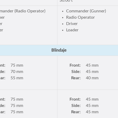
30.00 t
ander (Radio Operator)
Commander (Gunner)
ner
Radio Operator
er
Driver
er
Loader
Blindaje
nt:
75 mm
Front:
45 mm
de:
70 mm
Side:
45 mm
ar:
55 mm
Rear:
40 mm
nt:
75 mm
Front:
45 mm
de:
75 mm
Side:
45 mm
ar:
75 mm
Rear:
45 mm