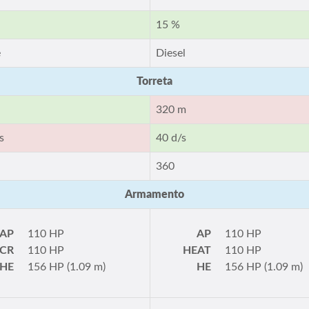
15 %
e
Diesel
Torreta
320 m
s
40 d/s
360
Armamento
AP
110 HP
AP
110 HP
CR
110 HP
HEAT
110 HP
HE
156 HP (1.09 m)
HE
156 HP (1.09 m)