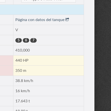
Página con datos del tanque
V
5
6
7
410,000
440 HP
350 m
38.8 km/h
16 km/h
17.643 t