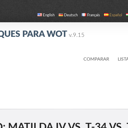
English
Deutsch
Français
Español
QUES PARA WOT
v.9.15
COMPARAR
LIST
MATILDA IV VS. T-34 VS. 