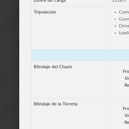
Límite de Carga
31.00 t
Tripulación
Comm
Gun
Driv
Load
Blindaje del Chasis
Fro
Si
Re
Blindaje de la Torreta
Fro
Si
Re