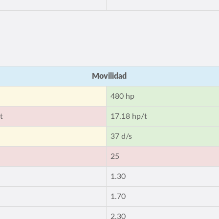
Movilidad
480 hp
t
17.18 hp/t
37 d/s
25
1.30
1.70
2.30