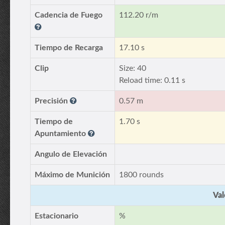
Cadencia de Fuego
112.20 r/m
Tiempo de Recarga
17.10 s
Clip
Size: 40
Reload time: 0.11 s
Precisión
0.57 m
Tiempo de
1.70 s
Apuntamiento
Angulo de Elevación
Máximo de Munición
1800 rounds
Val
Estacionario
%