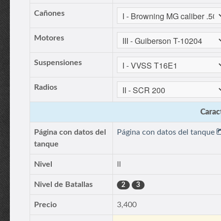
Cañones
Motores
Suspensiones
Radios
Caract
Página con datos del
Página con datos del tanque
tanque
Nivel
II
Nivel de Batallas
2
3
Precio
3,400