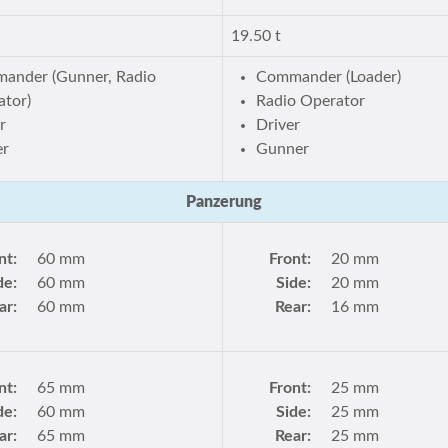
19.50 t
ander (Gunner, Radio
Commander (Loader)
ator)
Radio Operator
r
Driver
er
Gunner
Panzerung
nt:
60 mm
Front:
20 mm
de:
60 mm
Side:
20 mm
ar:
60 mm
Rear:
16 mm
nt:
65 mm
Front:
25 mm
de:
60 mm
Side:
25 mm
ar:
65 mm
Rear:
25 mm