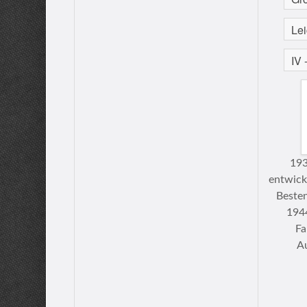
193
entwicke
Besten
194
Fa
Au