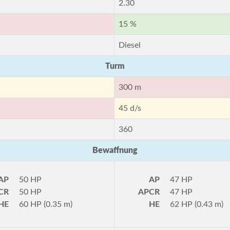
2.30
15 %
Diesel
Turm
300 m
45 d/s
360
Bewaffnung
AP
50 HP
AP
47 HP
CR
50 HP
APCR
47 HP
HE
60 HP (0.35 m)
HE
62 HP (0.43 m)