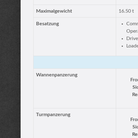
Maximalgewicht
16.50 t
Besatzung
Comm
Oper
Drive
Load
Wannenpanzerung
Fro
Si
Re
Turmpanzerung
Fro
Si
Re