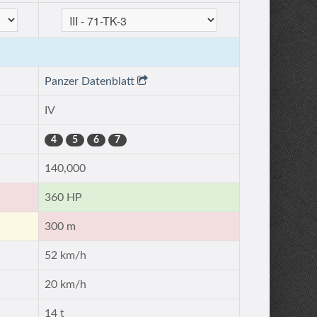
Panzer Datenblatt
IV
4
5
6
7
140,000
360 HP
300 m
52 km/h
20 km/h
14 t