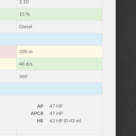
2.10
15 %
Diesel
330 m
48 d/s
360
AP
47 HP
APCR
47 HP
HE
62 HP (0.43 m)