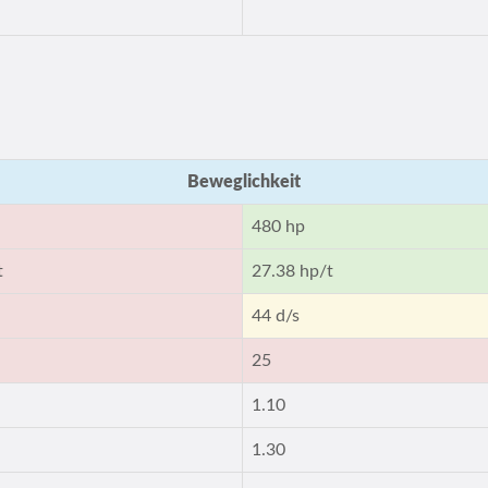
Beweglichkeit
480 hp
t
27.38 hp/t
44 d/s
25
1.10
1.30