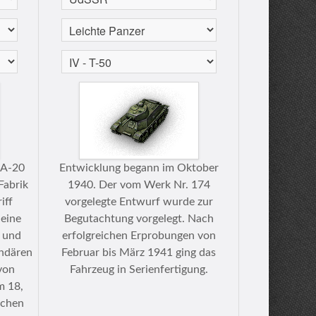
 A-20
Entwicklung begann im Oktober
Fabrik
1940. Der vom Werk Nr. 174
iff
vorgelegte Entwurf wurde zur
eine
Begutachtung vorgelegt. Nach
 und
erfolgreichen Erprobungen von
ndären
Februar bis März 1941 ging das
von
Fahrzeug in Serienfertigung.
m 18,
schen