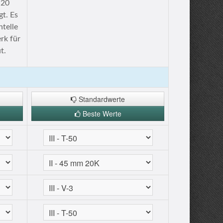
-20
gt. Es
telle
rk für
t.
Standardwerte
Beste Werte