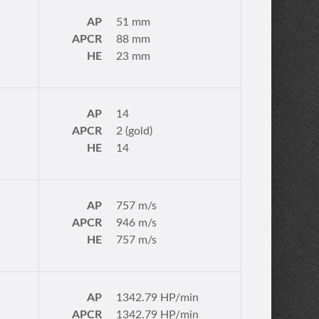
AP
51 mm
APCR
88 mm
HE
23 mm
AP
14
APCR
2 (gold)
HE
14
AP
757 m/s
APCR
946 m/s
HE
757 m/s
AP
1342.79 HP/min
APCR
1342.79 HP/min