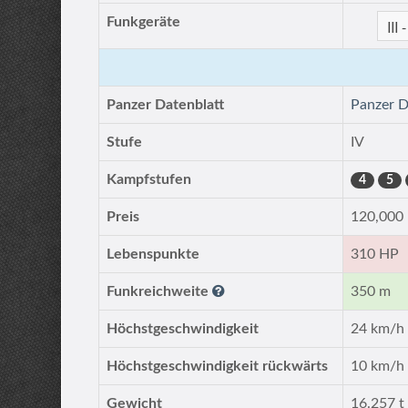
Funkgeräte
Panzer Datenblatt
Panzer D
Stufe
IV
Kampfstufen
4
5
Preis
120,000
Lebenspunkte
310 HP
Funkreichweite
350 m
Höchstgeschwindigkeit
24 km/h
Höchstgeschwindigkeit rückwärts
10 km/h
Gewicht
16.257 t