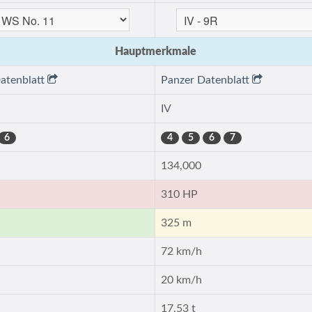
Hauptmerkmale
atenblatt
Panzer Datenblatt
IV
6
4
5
6
7
134,000
310 HP
325 m
72 km/h
20 km/h
17.53 t