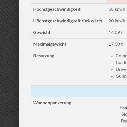
Höchstgeschwindigkeit
58 km/h
Höchstgeschwindigkeit rückwärts
20 km/h
Gewicht
14.09 t
Maximalgewicht
17.00 t
Besatzung
Comma
Loade
Drive
Gunn
Wannenpanzerung
Fro
Si
Re