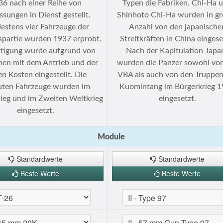
36 nach einer Reihe von
Typen die Fabriken. Chi-Ha 
sungen in Dienst gestellt.
Shinhoto Chi-Ha wurden in gr
estens vier Fahrzeuge der
Anzahl von den japanische
spartie wurden 1937 erprobt.
Streitkräften in China eingese
rtigung wurde aufgrund von
Nach der Kapitulation Japa
en mit dem Antrieb und der
wurden die Panzer sowohl von
n Kosten eingestellt. Die
VBA als auch von den Truppen
uten Fahrzeuge wurden im
Kuomintang im Bürgerkrieg 
ieg und im Zweiten Weltkrieg
eingesetzt.
eingesetzt.
Module
Standardwerte
Standardwerte
Beste Werte
Beste Werte