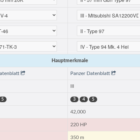
Hauptmerkmale
atenblatt
Panzer Datenblatt
III
5
3
4
5
42,000
220 HP
350 m