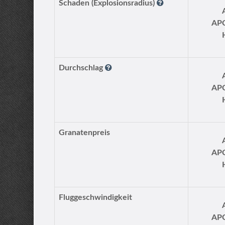
Schaden (Explosionsradius)
AP
Durchschlag
AP
Granatenpreis
AP
Fluggeschwindigkeit
AP