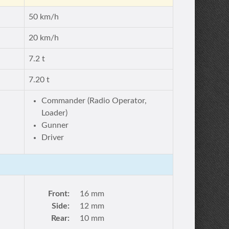
50 km/h
20 km/h
7.2 t
7.20 t
Commander (Radio Operator,
Loader)
Gunner
Driver
Front:
16 mm
Side:
12 mm
Rear:
10 mm