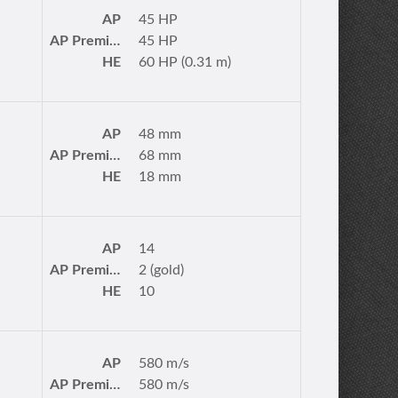
AP
45 HP
AP Premium
45 HP
HE
60 HP (0.31 m)
AP
48 mm
AP Premium
68 mm
HE
18 mm
AP
14
AP Premium
2 (gold)
HE
10
AP
580 m/s
AP Premium
580 m/s