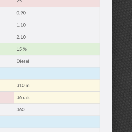
25
0.90
1.10
2.10
15 %
Diesel
310 m
36 d/s
360