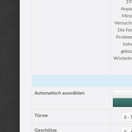
19
Anpas
Mind
Versuch
Die Fe
Problem
hohe
geba
Winterkr
Automatisch auswählen
Türme
Geschütze