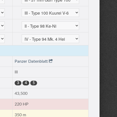
Panzer Datenblatt
III
3
4
5
43,500
220 HP
350 m