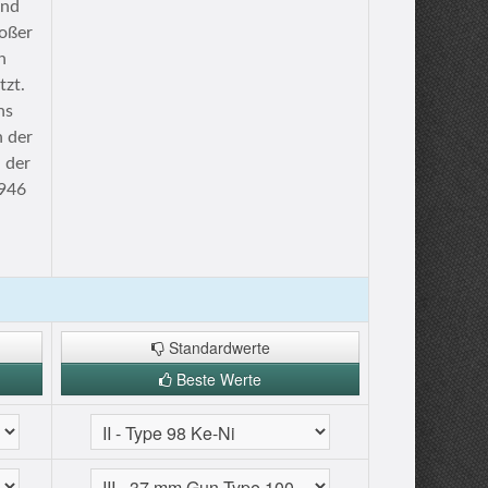
und
oßer
n
tzt.
ns
 der
 der
1946
Standardwerte
Beste Werte