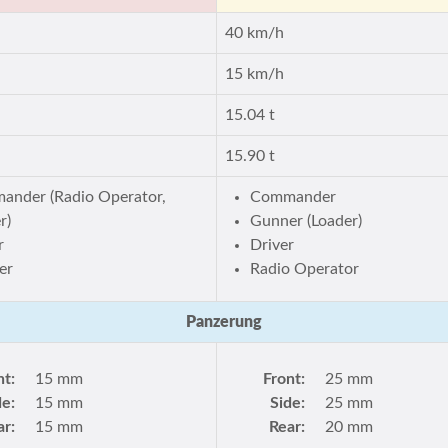
40 km/h
15 km/h
15.04 t
15.90 t
nder (Radio Operator,
Commander
r)
Gunner (Loader)
r
Driver
er
Radio Operator
Panzerung
nt:
15 mm
Front:
25 mm
de:
15 mm
Side:
25 mm
ar:
15 mm
Rear:
20 mm